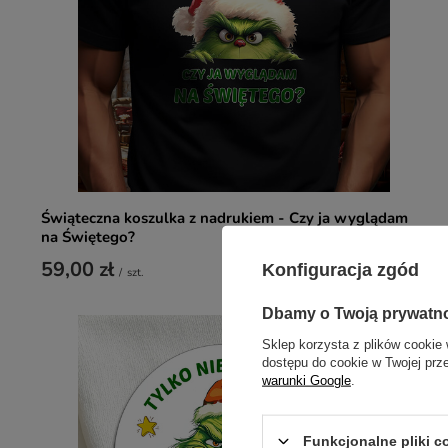
Świąteczna koszulka z nadrukiem - Czy ja wyglądam
na Świętego?
59,00 zł
Konfiguracja zgód
/
szt.
Dbamy o Twoją prywatn
Sklep korzysta z plików cookie 
dostępu do cookie w Twojej prz
warunki Google
.
Funkcjonalne pliki 