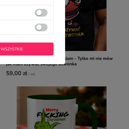
 WSZYSTKIE
Świąteczna koszulka z nadrukiem - Tylko mi nie mów
jak mam używać swojego dzwonka
59,00 zł
/
szt.