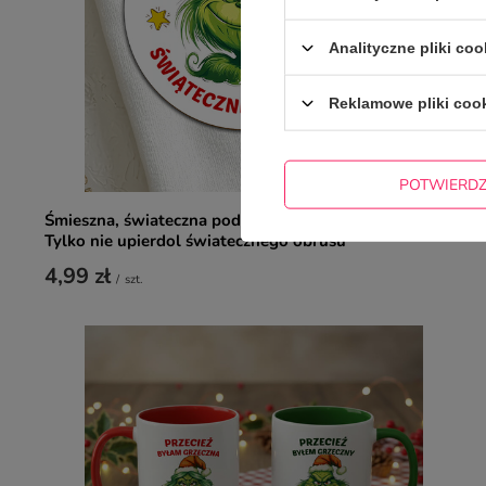
Analityczne pliki coo
Reklamowe pliki coo
POTWIERD
Śmieszna, świateczna podkładka pod kubek dla niego -
Tylko nie upierdol światecznego obrusu
4,99 zł
/
szt.