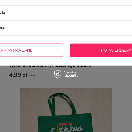
kie
kie
ZAM WYMAGANE
POTWIERDZAM
Śmieszna, świateczna podkładka pod kubek dla niej -
Tylko nie upierdol światecznego obrusu
4,99 zł
/
szt.