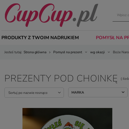
PRODUKTY Z TWOIM NADRUKIEM
POMYSŁ NA P
Jesteś tutaj:
Strona główna
Pomysł na prezent
wg okazji
Boże Naro
PREZENTY POD CHOINKĘ
( ilo
MARKA
Sortuj po nazwie rosnąco