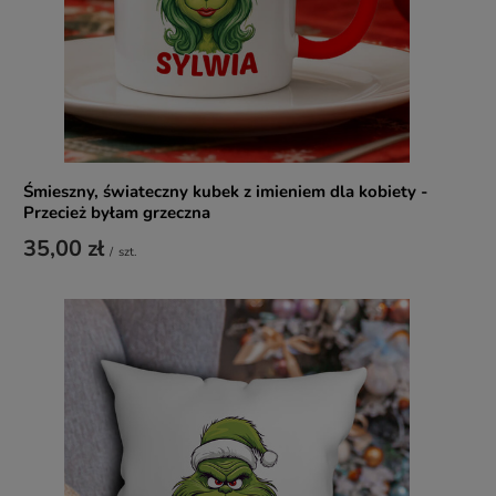
Śmieszny, świateczny kubek z imieniem dla kobiety -
Przecież byłam grzeczna
35,00 zł
/
szt.