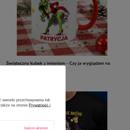
Świateczny kubek z imieniem - Czy ja wyglądam na
Świętą?
35,00 zł
/
szt.
ć warunki przechowywania lub
 także na stronie
Prywatność i
Zawsze aktywne