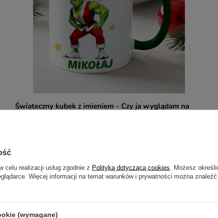
Świateczny kubek z imieniem - Czy ja wyglądam na
Świętego?
29,99 zł
/
szt.
ość
w celu realizacji usług zgodnie z
Polityką dotyczącą cookies
. Możesz określi
eglądarce. Więcej informacji na temat warunków i prywatności można znaleźć
cookie (wymagane)