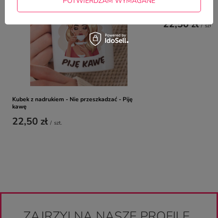
POTWIERDZAM WYMAGANE
Świąteczny kubek z 
Renifer
22,50 zł
/
szt.
Kubek z nadrukiem - Nie przeszkadzać - Piję
kawę
22,50 zł
/
szt.
ZAJRZYJ NA NASZE PROFILE