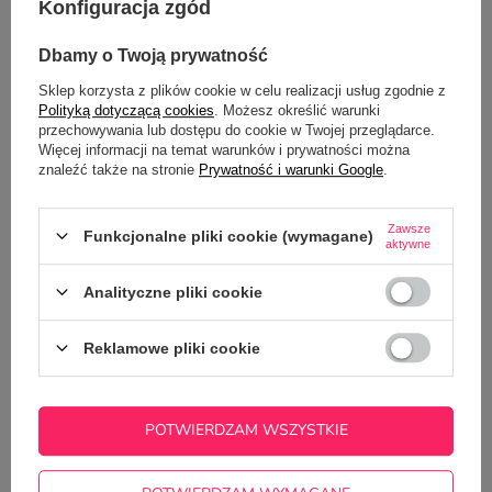
Konfiguracja zgód
OPINIE
(0)
Dbamy o Twoją prywatność
Sklep korzysta z plików cookie w celu realizacji usług zgodnie z
Polityką dotyczącą cookies
. Możesz określić warunki
przechowywania lub dostępu do cookie w Twojej przeglądarce.
Więcej informacji na temat warunków i prywatności można
znaleźć także na stronie
Prywatność i warunki Google
.
Zawsze
Funkcjonalne pliki cookie (wymagane)
aktywne
Potrzebujesz pomocy? Masz pytania?
Zadaj pytanie a my odpowiemy
Analityczne pliki cookie
ZADAJ PYTANIE
niezwłocznie, najciekawsze pytania i
odpowiedzi publikując dla innych.
Reklamowe pliki cookie
NAJCZĘŚCIEJ KUPOWANE Z
TYM TOWAREM
POTWIERDZAM WSZYSTKIE