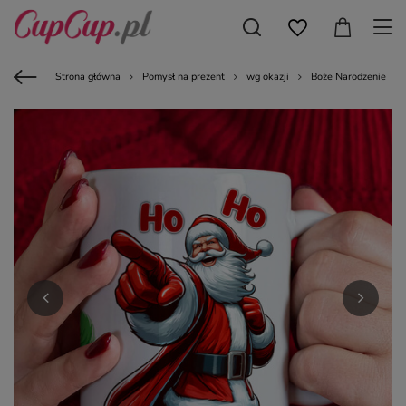
Strona główna
Pomysł na prezent
wg okazji
Boże Narodzenie