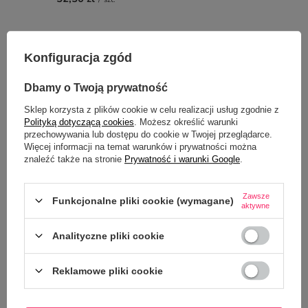
OPIS
Konfiguracja zgód
SZCZEGÓŁOWE DANE
Dbamy o Twoją prywatność
Sklep korzysta z plików cookie w celu realizacji usług zgodnie z
OPINIE
(0)
Polityką dotyczącą cookies
. Możesz określić warunki
przechowywania lub dostępu do cookie w Twojej przeglądarce.
Więcej informacji na temat warunków i prywatności można
znaleźć także na stronie
Prywatność i warunki Google
.
Zawsze
Funkcjonalne pliki cookie (wymagane)
aktywne
Analityczne pliki cookie
Potrzebujesz pomocy? Masz pytania?
Reklamowe pliki cookie
Zadaj pytanie a my odpowiemy
ZADAJ PYTANIE
niezwłocznie, najciekawsze pytania i
odpowiedzi publikując dla innych.