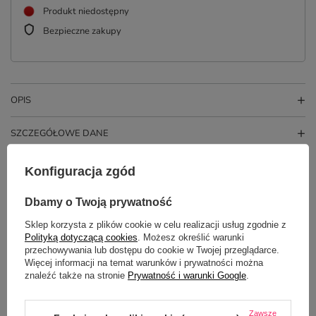
Produkt niedostępny
Bezpieczne zakupy
OPIS
SZCZEGÓŁOWE DANE
OPINIE
(0)
Konfiguracja zgód
Dbamy o Twoją prywatność
Potrzebujesz pomocy? Masz pytania?
Sklep korzysta z plików cookie w celu realizacji usług zgodnie z
Polityką dotyczącą cookies
. Możesz określić warunki
Zadaj pytanie a my odpowiemy
ZADAJ PYTANIE
przechowywania lub dostępu do cookie w Twojej przeglądarce.
niezwłocznie, najciekawsze pytania i
odpowiedzi publikując dla innych.
Więcej informacji na temat warunków i prywatności można
znaleźć także na stronie
Prywatność i warunki Google
.
Zawsze