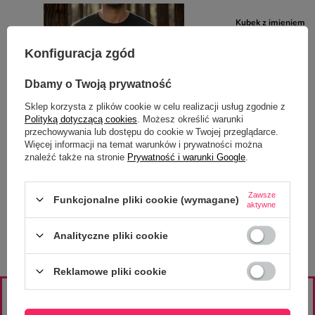
Kubek z imieniem -
Lisek
22,50 zł
Konfiguracja zgód
/
szt.
Dbamy o Twoją prywatność
Sklep korzysta z plików cookie w celu realizacji usług zgodnie z
Polityką dotyczącą cookies
. Możesz określić warunki
przechowywania lub dostępu do cookie w Twojej przeglądarce.
Więcej informacji na temat warunków i prywatności można
znaleźć także na stronie
Prywatność i warunki Google
.
Śmieszna koszulka dla faceta -
Najprzystojniejszy byczek w całej wsi - czarna
59,00 zł
Zawsze
/
szt.
Funkcjonalne pliki cookie (wymagane)
aktywne
Analityczne pliki cookie
Reklamowe pliki cookie
ZAJRZYJ NA NASZE PROFILE