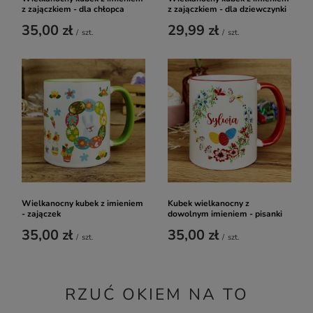
z zajączkiem - dla chłopca
z zajączkiem - dla dziewczynki
35,00 zł
29,99 zł
/
szt.
/
szt.
Wielkanocny kubek z imieniem
Kubek wielkanocny z
- zajączek
dowolnym imieniem - pisanki
35,00 zł
35,00 zł
/
szt.
/
szt.
RZUĆ OKIEM NA TO