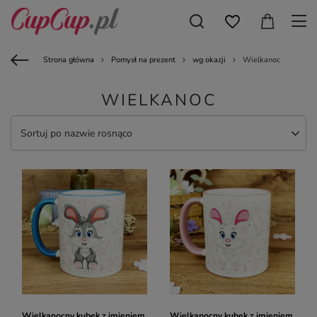
Strona główna
Pomysł na prezent
wg okazji
Wielkanoc
WIELKANOC
Sortuj po nazwie rosnąco
Wielkanocny kubek z imieniem
Wielkanocny kubek z imieniem