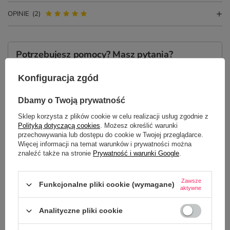
OPINIE
(2)
Potrzebujesz pomocy? Masz pytania?
Zadaj pytanie a my odpowiemy
ZADAJ PYTANIE
niezwłocznie, najciekawsze pytania i
Konfiguracja zgód
odpowiedzi publikując dla innych.
Dbamy o Twoją prywatność
Sklep korzysta z plików cookie w celu realizacji usług zgodnie z
NAJCZĘŚCIEJ KUPOWANE Z
Polityką dotyczącą cookies
. Możesz określić warunki
TYM TOWAREM
przechowywania lub dostępu do cookie w Twojej przeglądarce.
Więcej informacji na temat warunków i prywatności można
znaleźć także na stronie
Prywatność i warunki Google
.
Świąteczny kubek 
Mikołaj z workiem z
Zawsze
Funkcjonalne pliki cookie (wymagane)
35,00 zł
aktywne
/
szt.
Analityczne pliki cookie