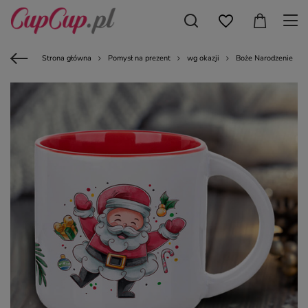
Strona główna
Pomysł na prezent
wg okazji
Boże Narodzenie