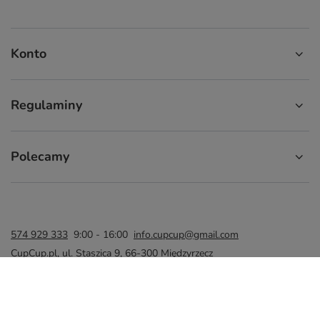
Konto
Regulaminy
Polecamy
574 929 333
9:00 - 16:00
info.cupcup@gmail.com
CupCup.pl
,
ul. Staszica 9
,
66-300
Międzyrzecz
W sklepie prezentujemy ceny brutto (z VAT).