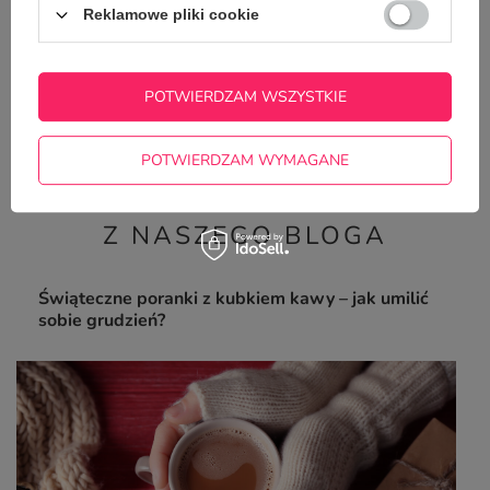
Reklamowe pliki cookie
Świąteczny kubek z czerwonym wnętrzem -
POTWIERDZAM WSZYSTKIE
Mikołaj z prezentami
35,00 zł
/
szt.
POTWIERDZAM WYMAGANE
Z NASZEGO BLOGA
Świąteczne poranki z kubkiem kawy – jak umilić
sobie grudzień?