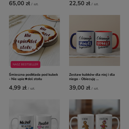
65,00 zł
22,50 zł
/
szt.
/
szt.
NASZ BESTSELLER
Śmieszna podkłada pod kubek
Zestaw kubków dla niej i dla
- Nie upie★dol stołu
niego - Obiecuję ...
4,99 zł
39,00 zł
/
szt.
/
szt.