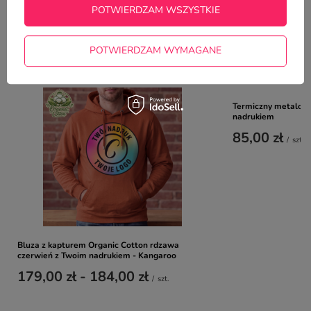
39,00 zł
/
szt.
POTWIERDZAM WSZYSTKIE
POTWIERDZAM WYMAGANE
RZUĆ OKIEM NA TO
Termiczny metalowy
nadrukiem
85,00 zł
/
szt.
Bluza z kapturem Organic Cotton rdzawa
czerwień z Twoim nadrukiem - Kangaroo
179,00 zł
-
184,00 zł
/
szt.