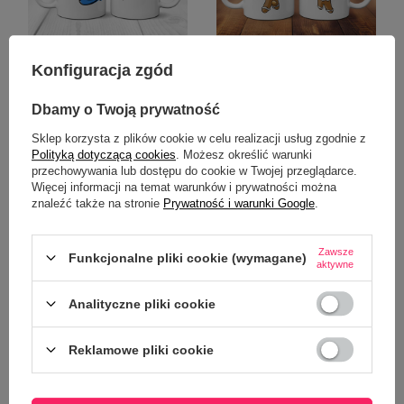
Konfiguracja zgód
Zestaw kubków dla Niej i dla
Zestaw kubków - Ciacho i
Niego - On wie wszystko - Ona
Ciasteczko
Dbamy o Twoją prywatność
wie lepiej
Sklep korzysta z plików cookie w celu realizacji usług zgodnie z
39,00 zł
39,00 zł
/
szt.
/
szt.
Polityką dotyczącą cookies
. Możesz określić warunki
przechowywania lub dostępu do cookie w Twojej przeglądarce.
Więcej informacji na temat warunków i prywatności można
znaleźć także na stronie
Prywatność i warunki Google
.
Zawsze
Funkcjonalne pliki cookie (wymagane)
aktywne
Analityczne pliki cookie
Reklamowe pliki cookie
Zestaw kubków dla Pięknej i
Przystojniaka