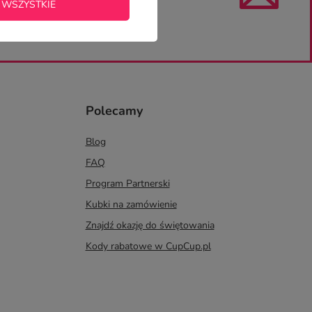
 WSZYSTKIE
Polecamy
Blog
FAQ
Program Partnerski
Kubki na zamówienie
Znajdź okazję do świętowania
Kody rabatowe w CupCup.pl