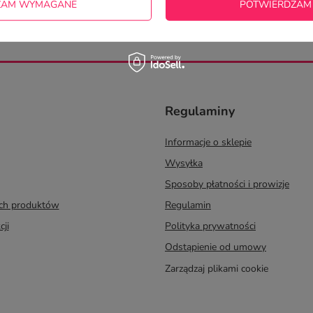
/minimalna wartość zamówienia 100 zł/
ZAM WYMAGANE
POTWIERDZAM
ZAPISZ SIĘ
Regulaminy
Informacje o sklepie
Wysyłka
Sposoby płatności i prowizje
ych produktów
Regulamin
cji
Polityka prywatności
Odstąpienie od umowy
Zarządzaj plikami cookie