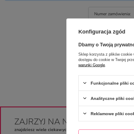
Numer zamówienia:
Konfiguracja zgód
Twój telefon lub e-ma
Dbamy o Twoją prywatn
Sklep korzysta z plików cookie 
dostępu do cookie w Twojej prz
warunki Google
.
Funkcjonalne pliki 
Analityczne pliki coo
Reklamowe pliki coo
ZAJRZYJ NA NASZE PROFILE
znajdziesz wiele ciekawych projektów i inspiracji