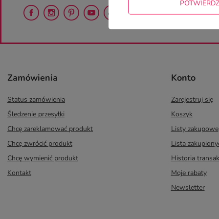
POTWIERD
Zamówienia
Konto
Status zamówienia
Zarejestruj się
Śledzenie przesyłki
Koszyk
Chcę zareklamować produkt
Listy zakupowe
Chcę zwrócić produkt
Lista zakupion
Chcę wymienić produkt
Historia transak
Kontakt
Moje rabaty
Newsletter