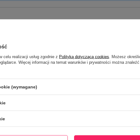
il:
ość
ZNAJDŹ ZAMÓWIENIE
w celu realizacji usług zgodnie z
Polityką dotyczącą cookies
. Możesz określi
eglądarce. Więcej informacji na temat warunków i prywatności można znaleźć
Mam zarejestrowane konto i chcę przejść do listy swoich zamówień
cookie (wymagane)
kie
kie
ZAPISZ SIĘ D
otrzymaj rabat 10% na pierw