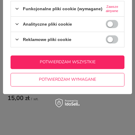
TYM TOWAREM
Zawsze
Funkcjonalne pliki cookie (wymagane)
aktywne
Analityczne pliki cookie
Kubek magiczny CL
wnętrzem z Twoim 
39,00 zł
/
szt.
Reklamowe pliki cookie
POTWIERDZAM WSZYSTKIE
POTWIERDZAM WYMAGANE
Puzzle dla dzieci z Twoim zdjęciem - Fotopuzzle
18 x 13 cm
15,00 zł
/
szt.