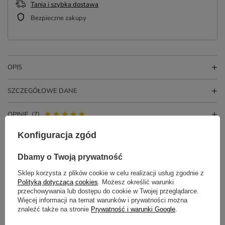
Tania i szybka dostawa
Bezpieczne zakupy
OPIS
SZCZEGÓŁOWE DANE
OPINIE
(7)
Konfiguracja zgód
Potrzebujesz pomocy? Masz pytania?
Dbamy o Twoją prywatność
Zadaj pytanie a my odpowiemy
Sklep korzysta z plików cookie w celu realizacji usług zgodnie z
ZADAJ PYTANIE
niezwłocznie, najciekawsze pytania i
odpowiedzi publikując dla innych.
Polityką dotyczącą cookies
. Możesz określić warunki
przechowywania lub dostępu do cookie w Twojej przeglądarce.
Więcej informacji na temat warunków i prywatności można
znaleźć także na stronie
Prywatność i warunki Google
.
NAJCZĘŚCIEJ KUPOWANE Z