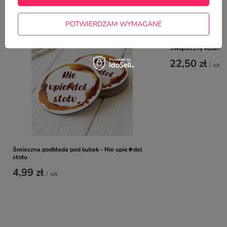
NAJCZĘŚCIEJ KUPOWANE Z
TYM TOWAREM
POTWIERDZAM WYMAGANE
Świąteczny kubek z
22,50 zł
/
szt.
Śmieszna podkłada pod kubek - Nie upie★dol
stołu
4,99 zł
/
szt.