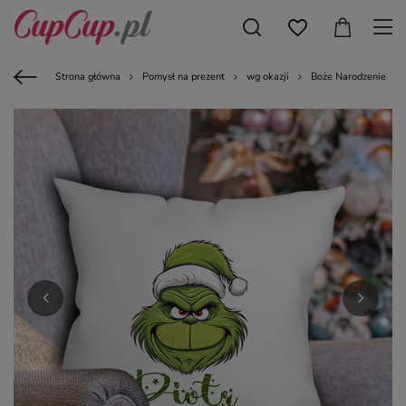
Strona główna
Pomysł na prezent
wg okazji
Boże Narodzenie