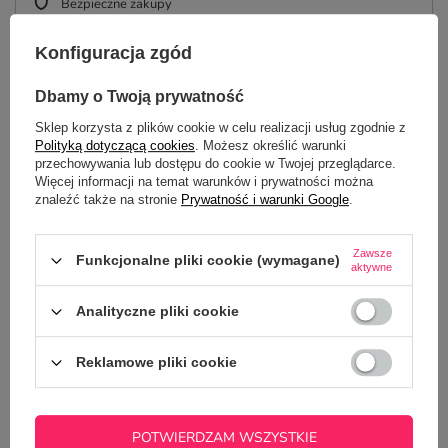
Bezpieczne zakupy
Konfiguracja zgód
Dbamy o Twoją prywatność
OPIS
Sklep korzysta z plików cookie w celu realizacji usług zgodnie z
Polityką dotyczącą cookies
. Możesz określić warunki
SZCZEGÓŁOWE DANE
przechowywania lub dostępu do cookie w Twojej przeglądarce.
Więcej informacji na temat warunków i prywatności można
GŁÓWNE PARAMETRY
znaleźć także na stronie
Prywatność i warunki Google
.
OPINIE
(0)
Zawsze
Funkcjonalne pliki cookie (wymagane)
aktywne
Analityczne pliki cookie
Potrzebujesz pomocy? Masz pytania?
Zadaj pytanie a my odpowiemy
ZADAJ PYTANIE
niezwłocznie, najciekawsze pytania i
Reklamowe pliki cookie
odpowiedzi publikując dla innych.
POTWIERDZAM WSZYSTKIE