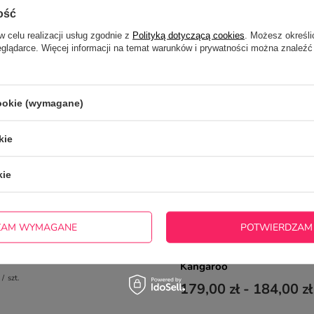
ość
w celu realizacji usług zgodnie z
Polityką dotyczącą cookies
. Możesz określi
eglądarce. Więcej informacji na temat warunków i prywatności można znaleźć
cookie (wymagane)
kie
kie
ZAM WYMAGANE
POTWIERDZAM
ieniem dla gracza - Born
Bluza z kapturem Organic 
morski petrol z Twoim nad
Kangaroo
/
szt.
179,00 zł
-
184,00 zł