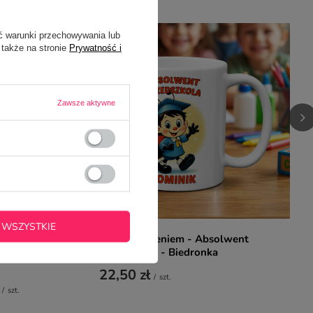
ć warunki przechowywania lub
 także na stronie
Prywatność i
Zawsze aktywne
 WSZYSTKIE
Cotton
Kubek z imieniem - Absolwent
rukiem -
Przedszkola - Biedronka
22,50 zł
/
szt.
/
szt.