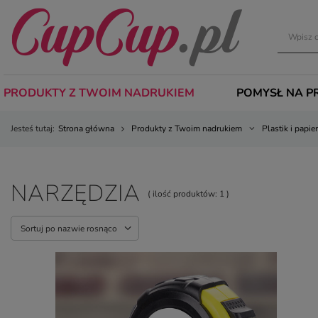
PRODUKTY Z TWOIM NADRUKIEM
POMYSŁ NA P
Jesteś tutaj:
Strona główna
Produkty z Twoim nadrukiem
Plastik i papier
NARZĘDZIA
( ilość produktów:
1
)
Sortuj po nazwie rosnąco