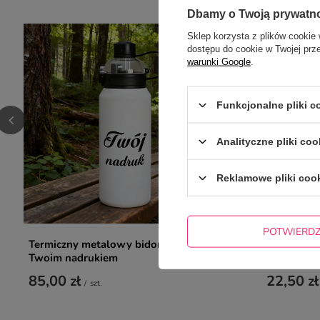
Dbamy o Twoją prywatn
Sklep korzysta z plików cookie 
dostępu do cookie w Twojej prz
warunki Google
.
Funkcjonalne pliki 
Analityczne pliki coo
Reklamowe pliki coo
POTWIERD
Termiczny metalowy bidon 960 ml z
Kubek z im
Twoim nadrukiem
To Game
85,00 zł
22,50 zł
/
szt.