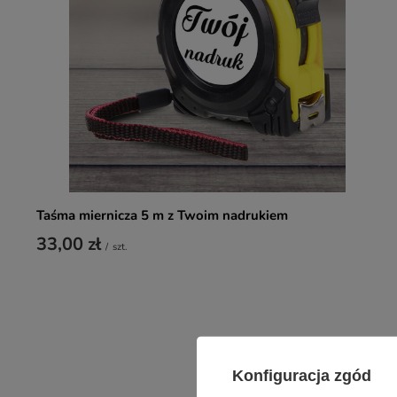
Taśma miernicza 5 m z Twoim nadrukiem
33,00 zł
/
szt.
Konfiguracja zgód