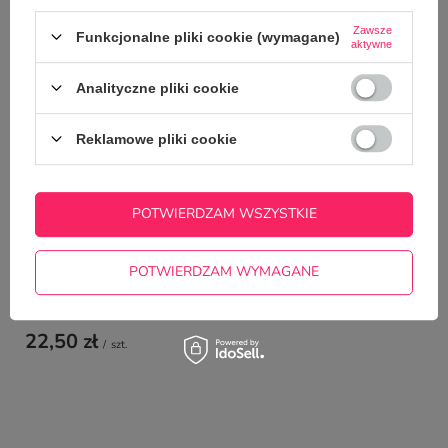
NAJCZĘŚCIEJ KUPOWANE Z
TYM TOWAREM
Zawsze
Funkcjonalne pliki cookie (wymagane)
aktywne
Analityczne pliki cookie
Świąteczny kubek z 
prezentem
22,50 zł
Reklamowe pliki cookie
/
szt.
POTWIERDZAM WSZYSTKIE
POTWIERDZAM WYMAGANE
Świąteczny kubek z imieniem i kotkiem -
Wesołych Świąt
22,50 zł
/
szt.