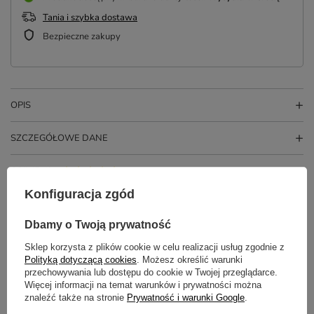
Tania i szybka dostawa
Bezpieczne zakupy
OPIS
SZCZEGÓŁOWE DANE
OPINIE
(3)
Konfiguracja zgód
Potrzebujesz pomocy? Masz pytania?
Dbamy o Twoją prywatność
Zadaj pytanie a my odpowiemy
Sklep korzysta z plików cookie w celu realizacji usług zgodnie z
ZADAJ PYTANIE
niezwłocznie, najciekawsze pytania i
Polityką dotyczącą cookies
. Możesz określić warunki
odpowiedzi publikując dla innych.
przechowywania lub dostępu do cookie w Twojej przeglądarce.
Więcej informacji na temat warunków i prywatności można
znaleźć także na stronie
Prywatność i warunki Google
.