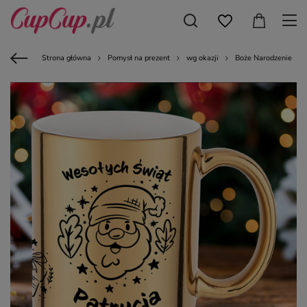
Strona główna
Pomysł na prezent
wg okazji
Boże Narodzenie