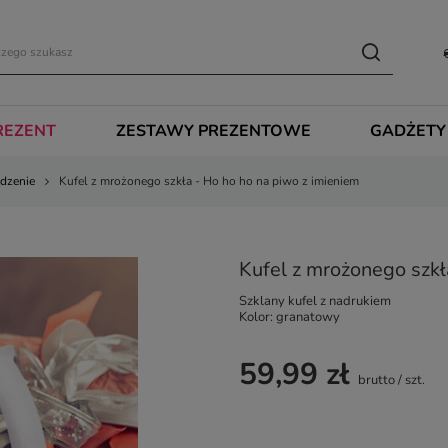
REZENT
ZESTAWY PREZENTOWE
GADŻETY
dzenie
Kufel z mrożonego szkła - Ho ho ho na piwo z imieniem
Kufel z mrożonego szkł
Szklany kufel z nadrukiem
Kolor: granatowy
59,99 zł
brutto
/
szt.