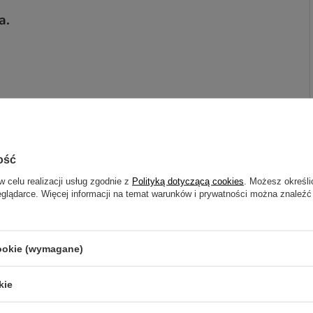
a.
otrzebujesz pomocy? Masz pytania?
ość
ZADAJ
zwłocznie, najciekawsze pytania i odpowiedzi publikując dla
w celu realizacji usług zgodnie z
Polityką dotyczącą cookies
. Możesz określi
innych.
eglądarce. Więcej informacji na temat warunków i prywatności można znaleźć
NAPISZ SWOJĄ OPINIĘ
cookie (wymagane)
Twoja ocena:
kie
5/5