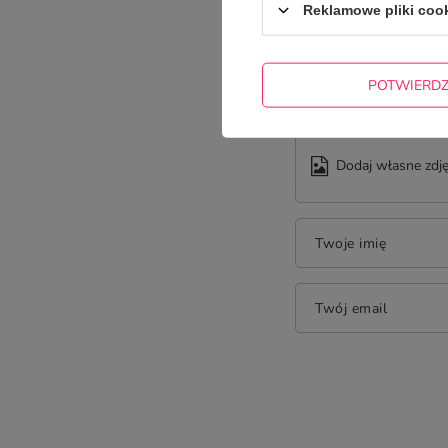
Reklamowe pliki coo
Treść twojej opinii
POTWIERD
Dodaj własne zdję
Twoje imię
Twój email