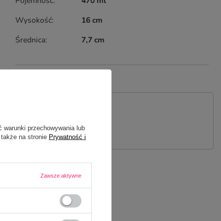
Pojemność
470 ml
Wysokość
16 cm
Średnica
7,7 cm
 PYTANIE
ć warunki przechowywania lub
 także na stronie
Prywatność i
Zawsze aktywne