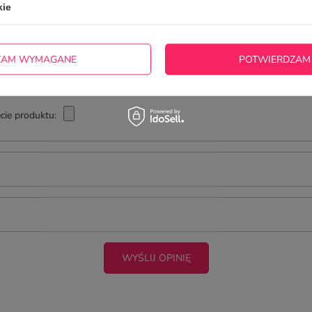
kie
ZAM WYMAGANE
POTWIERDZAM
cie produktu:
WYŚLIJ OPINIĘ