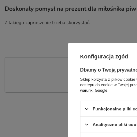
Doskonały pomysł na prezent dla miłośnika piw
Z takiego zaproszenie trzeba skorzystać.
Konfiguracja zgód
P
Dbamy o Twoją prywatn
Zadaj pytanie a my odpowiemy nie
Sklep korzysta z plików cookie 
dostępu do cookie w Twojej prz
warunki Google
.
Funkcjonalne pliki 
Analityczne pliki coo