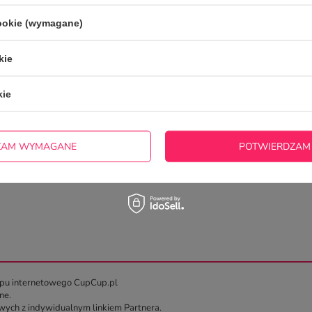
cookie (wymagane)
kie
kie
ZAM WYMAGANE
POTWIERDZAM
REGULAMIN PROGRAMU PARTNERSKIEGO
epu internetowego CupCup.pl
ne.
wych z indywidualnym linkiem Partnera.