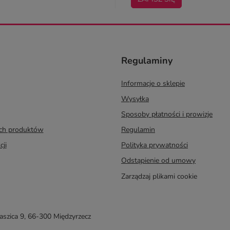
Regulaminy
Informacje o sklepie
Wysyłka
Sposoby płatności i prowizje
ych produktów
Regulamin
cji
Polityka prywatności
Odstąpienie od umowy
Zarządzaj plikami cookie
taszica 9
,
66-300
Międzyrzecz