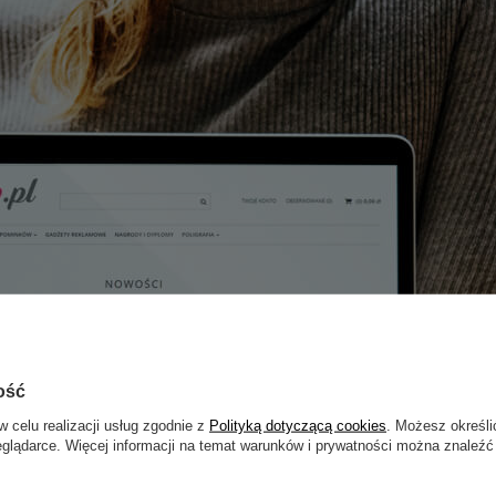
ość
w celu realizacji usług zgodnie z
Polityką dotyczącą cookies
. Możesz określi
eglądarce. Więcej informacji na temat warunków i prywatności można znaleźć