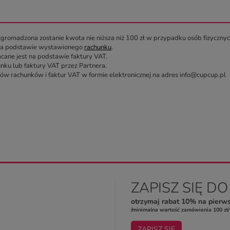
gromadzona zostanie kwota nie niższa niż 100 zł w przypadku osób fizyczny
 na podstawie wystawionego
rachunku
.
ane jest na podstawie faktury VAT.
nku lub faktury VAT przez Partnera.
w rachunków i faktur VAT w formie elektronicznej na adres info@cupcup.pl
ZAPISZ SIĘ D
otrzymaj rabat 10% na pierw
/minimalna wartość zamówienia 100 zł/
ZAPISZ SIĘ