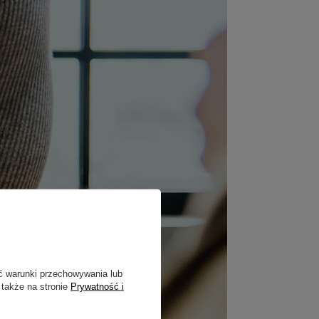
ć warunki przechowywania lub
 także na stronie
Prywatność i