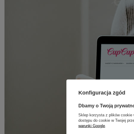
Konfiguracja zgód
Dbamy o Twoją prywatn
Sklep korzysta z plików cookie 
dostępu do cookie w Twojej prz
warunki Google
.