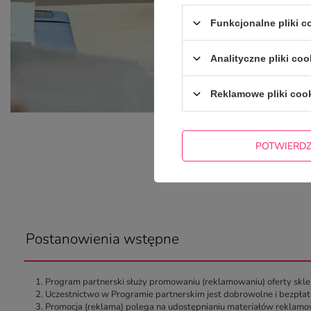
Funkcjonalne pliki 
Analityczne pliki coo
Reklamowe pliki coo
POTWIERD
Postanowienia wstępne
Program partnerski służy promowaniu (reklamowaniu) oferty skl
Uczestnictwo w Programie partnerskim jest dobrowolne i bezpłat
Promocja (reklama) polega na udostępnianiu materiałów reklamo