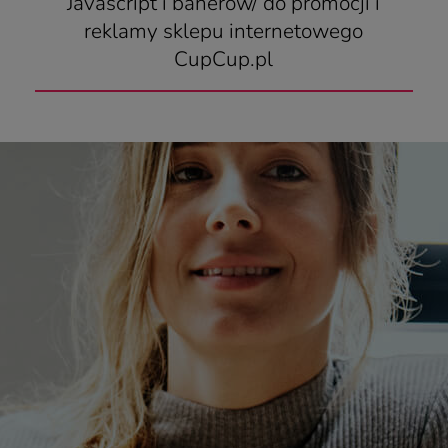
Javascript i banerów/ do promocji i
reklamy sklepu internetowego
CupCup.pl