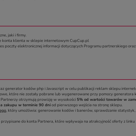
, jaki i firmy.
e konta klienta w sklepie internetowym CupCup.pl
s poczty elektronicznej informacji dotyczących Programu partnerskiego oraz 
z generator kodów php i Javascript w celu publikacji reklam sklepu intern
owe, które nie zostały pobrane lub wygenerowane przy pomocy generatora k
Partnerzy otrzymują prowizję w wysokości
5% od wartości towarów w zam
a zakupu w terminie 90 dni
od pierwszego wejścia na stronę sklepu.
iego
, który umożliwia: generowanie kodów i banerów, sprawdzanie statystyk
zypisane do konta Partnera, które wpływaja na atrakcyjność oferty z linku 