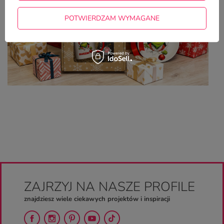
POTWIERDZAM WYMAGANE
ZAJRZYJ NA NASZE PROFILE
znajdziesz wiele ciekawych projektów i inspiracji