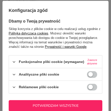
GŁÓWNE PARAMETRY
Konfiguracja zgód
OPINIE
(10)
Dbamy o Twoją prywatność
Sklep korzysta z plików cookie w celu realizacji usług zgodnie z
Potrzebujesz pomocy? Masz pytania?
Polityką dotyczącą cookies
. Możesz określić warunki
przechowywania lub dostępu do cookie w Twojej przeglądarce.
Zadaj pytanie a my odpowiemy
Więcej informacji na temat warunków i prywatności można
ZADAJ PYTANIE
niezwłocznie, najciekawsze pytania i
odpowiedzi publikując dla innych.
znaleźć także na stronie
Prywatność i warunki Google
.
Zawsze
Funkcjonalne pliki cookie (wymagane)
aktywne
Z NASZEGO BLOGA
Analityczne pliki cookie
Dlaczego zestawy prezentowe z kubkiem to
Reklamowe pliki cookie
najlepszy wybór na prezent na Mikołajki lub pod
choinkę?
POTWIERDZAM WSZYSTKIE