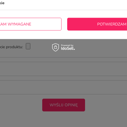
kie
ZAM WYMAGANE
POTWIERDZAM
cie produktu:
WYŚLIJ OPINIĘ