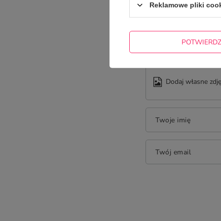
Reklamowe pliki coo
Treść twojej opinii
POTWIERD
Dodaj własne zdję
Twoje imię
Twój email