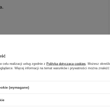
a.
otrzebujesz pomocy? Masz pytania?
ość
ZADAJ
zwłocznie, najciekawsze pytania i odpowiedzi publikując dla
w celu realizacji usług zgodnie z
Polityką dotyczącą cookies
. Możesz określi
innych.
eglądarce. Więcej informacji na temat warunków i prywatności można znaleźć
NAPISZ SWOJĄ OPINIĘ
cookie (wymagane)
Twoja ocena:
kie
5/5