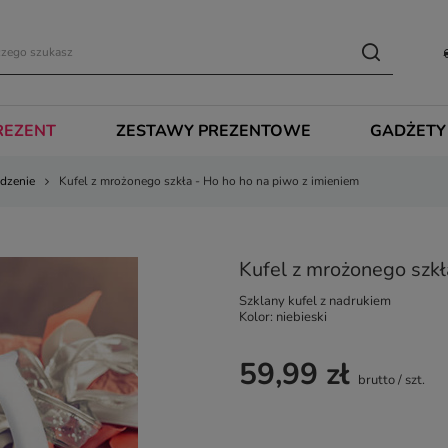
REZENT
ZESTAWY PREZENTOWE
GADŻETY
dzenie
Kufel z mrożonego szkła - Ho ho ho na piwo z imieniem
Kufel z mrożonego szkł
Szklany kufel z nadrukiem
Kolor: niebieski
59,99 zł
brutto
/
szt.