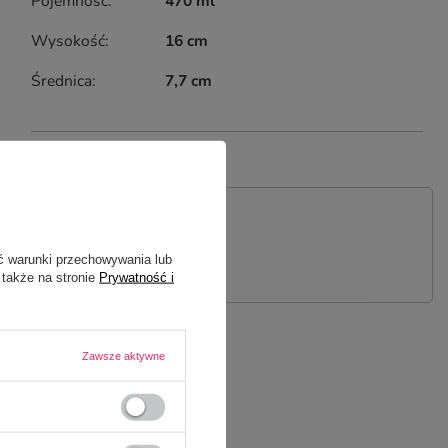
Pojemność
470 ml
Wysokość
16 cm
Średnica
7,7 cm
 PYTANIE
ć warunki przechowywania lub
 także na stronie
Prywatność i
Zawsze aktywne