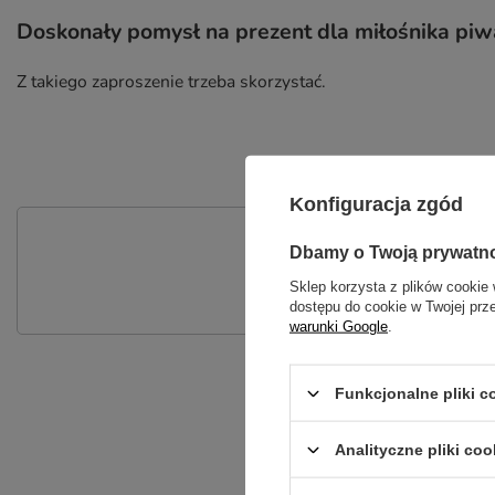
Doskonały pomysł na prezent dla miłośnika piw
Z takiego zaproszenie trzeba skorzystać.
Konfiguracja zgód
P
Dbamy o Twoją prywatn
Zadaj pytanie a my odpowiemy nie
Sklep korzysta z plików cookie 
dostępu do cookie w Twojej prz
warunki Google
.
Funkcjonalne pliki 
Analityczne pliki coo