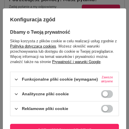
Zadaj pytanie a my odpowiemy
ZADAJ PYTANIE
niezwłocznie, najciekawsze pytania i
odpowiedzi publikując dla innych.
Konfiguracja zgód
Dbamy o Twoją prywatność
NAJCZĘŚCIEJ KUPOWANE Z
Sklep korzysta z plików cookie w celu realizacji usług zgodnie z
TYM TOWAREM
Polityką dotyczącą cookies
. Możesz określić warunki
przechowywania lub dostępu do cookie w Twojej przeglądarce.
Więcej informacji na temat warunków i prywatności można
znaleźć także na stronie
Prywatność i warunki Google
.
Kubek z kotem - To 
22,50 zł
/
szt.
Zawsze
Funkcjonalne pliki cookie (wymagane)
aktywne
Analityczne pliki cookie
Reklamowe pliki cookie
Śmieszna podkłada pod kubek - Nie upie★dol
stołu