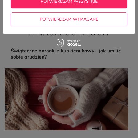
POTWIERDZAM WSZYSTKIE
4,99 zł
/
szt.
POTWIERDZAM WYMAGANE
Z NASZEGO BLOGA
Świąteczne poranki z kubkiem kawy – jak umilić
sobie grudzień?