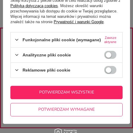
Sklep korzysta z plików cookie w celu realizacji usług zgodnie z
Polityką dotyczącą cookies
. Możesz określić warunki
przechowywania lub dostępu do cookie w Twojej przeglądarce.
Więcej informacji na temat warunków i prywatności można
znaleźć także na stronie
Prywatność i warunki Google
.
Zawsze
ZAJRZYJ NA NASZE PROFILE
Funkcjonalne pliki cookie (wymagane)
aktywne
znajdziesz wiele ciekawych projektów i inspiracji
Analityczne pliki cookie
Reklamowe pliki cookie
ZAPISZ SIĘ DO
NEWSLETTERA
POTWIERDZAM WSZYSTKIE
otrzymaj rabat 10% na pierwsze zakupy
/minimalna wartość zamówienia 100 zł/
POTWIERDZAM WYMAGANE
ZAPISZ SIĘ