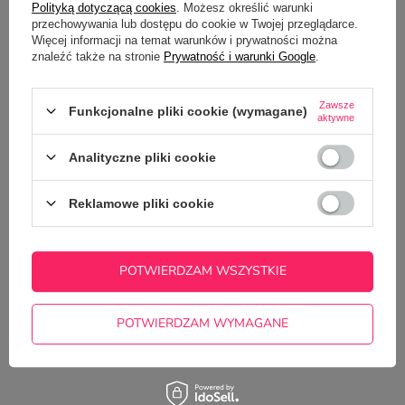
Polityką dotyczącą cookies
. Możesz określić warunki
przechowywania lub dostępu do cookie w Twojej przeglądarce.
Z NASZEGO BLOGA
Więcej informacji na temat warunków i prywatności można
znaleźć także na stronie
Prywatność i warunki Google
.
Świąteczne poranki z kubkiem kawy – jak umilić
Zawsze
Funkcjonalne pliki cookie (wymagane)
sobie grudzień?
aktywne
Analityczne pliki cookie
Reklamowe pliki cookie
POTWIERDZAM WSZYSTKIE
POTWIERDZAM WYMAGANE