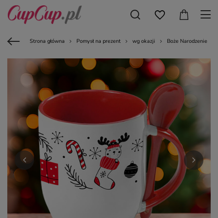
Strona główna
Pomysł na prezent
wg okazji
Boże Narodzenie