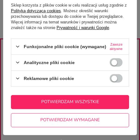
22,50 zł
/
szt.
Sklep korzysta z plików cookie w celu realizacji usług zgodnie z
Polityką dotyczącą cookies
. Możesz określić warunki
przechowywania lub dostępu do cookie w Twojej przeglądarce.
Więcej informacji na temat warunków i prywatności można
znaleźć także na stronie
Prywatność i warunki Google
.
Zawsze
Funkcjonalne pliki cookie (wymagane)
aktywne
ZAJRZYJ NA NASZE PROFILE
znajdziesz wiele ciekawych projektów i inspiracji
Analityczne pliki cookie
Reklamowe pliki cookie
ZAPISZ SIĘ DO
POTWIERDZAM WSZYSTKIE
NEWSLETTERA
otrzymaj rabat 10% na pierwsze zakupy
/minimalna wartość zamówienia 100 zł/
POTWIERDZAM WYMAGANE
ZAPISZ SIĘ