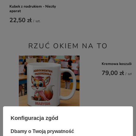
Kubek z nadrukiem - Niezły
aparat
22,50 zł
/
szt.
RZUĆ OKIEM NA TO
Kremowa koszulka o
79,00 zł
/
szt.
Konfiguracja zgód
Kubek z imieniem - Absolwentka Przedszkola -
Lisek
Dbamy o Twoją prywatność