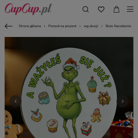
Strona główna
Pomysł na prezent
wg okazji
Boże Narodzenie