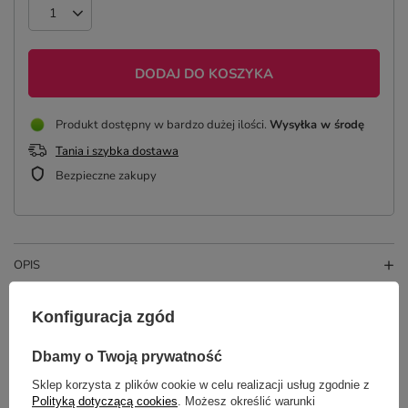
DODAJ DO KOSZYKA
Produkt dostępny w bardzo dużej ilości
Wysyłka
w środę
Tania i szybka dostawa
Bezpieczne zakupy
OPIS
SZCZEGÓŁOWE DANE
Konfiguracja zgód
OPINIE
(4)
Dbamy o Twoją prywatność
Sklep korzysta z plików cookie w celu realizacji usług zgodnie z
Polityką dotyczącą cookies
. Możesz określić warunki