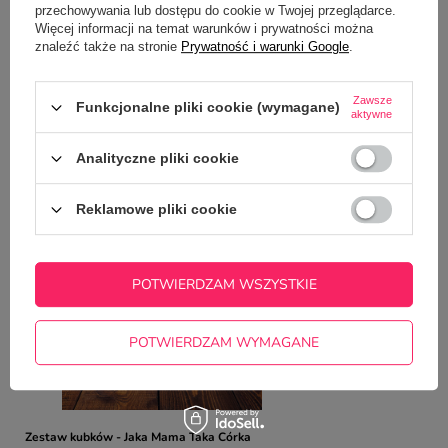
przechowywania lub dostępu do cookie w Twojej przeglądarce.
Potrzebujesz pomocy? Masz pytania?
Więcej informacji na temat warunków i prywatności można
Zadaj pytanie a my odpowiemy
znaleźć także na stronie
Prywatność i warunki Google
.
ZADAJ PYTANIE
niezwłocznie, najciekawsze pytania i
odpowiedzi publikując dla innych.
Zawsze
Funkcjonalne pliki cookie (wymagane)
aktywne
NAJCZĘŚCIEJ KUPOWANE Z
Analityczne pliki cookie
TYM TOWAREM
Reklamowe pliki cookie
Świateczny kubek z
na Świętą?
35,00 zł
POTWIERDZAM WSZYSTKIE
/
szt.
POTWIERDZAM WYMAGANE
Zestaw kubków - Jaka Mama Taka Córka