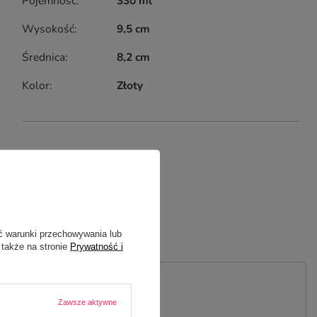
Pojemność
330 ml
Wysokość
9,5 cm
Średnica
8,2 cm
Kolor
Złoty
ć warunki przechowywania lub
 także na stronie
Prywatność i
 PYTANIE
Zawsze aktywne