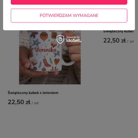
NAJCZĘŚCIEJ KUPOWANE Z
TYM TOWAREM
POTWIERDZAM WYMAGANE
Świąteczny kubek z
22,50 zł
/
szt.
Świąteczny kubek z imieniem
22,50 zł
/
szt.