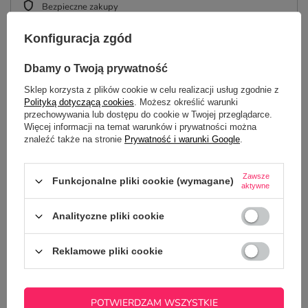
Bezpieczne zakupy
Konfiguracja zgód
Dbamy o Twoją prywatność
OPIS
Sklep korzysta z plików cookie w celu realizacji usług zgodnie z
Polityką dotyczącą cookies
. Możesz określić warunki
SZCZEGÓŁOWE DANE
przechowywania lub dostępu do cookie w Twojej przeglądarce.
Więcej informacji na temat warunków i prywatności można
GŁÓWNE PARAMETRY
znaleźć także na stronie
Prywatność i warunki Google
.
OPINIE
(0)
Zawsze
Funkcjonalne pliki cookie (wymagane)
aktywne
Analityczne pliki cookie
Potrzebujesz pomocy? Masz pytania?
Zadaj pytanie a my odpowiemy
Reklamowe pliki cookie
ZADAJ PYTANIE
niezwłocznie, najciekawsze pytania i
odpowiedzi publikując dla innych.
POTWIERDZAM WSZYSTKIE