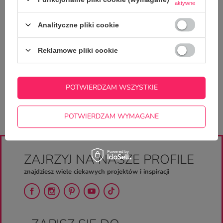
aktywne
Analityczne pliki cookie
Potrzebujesz pomocy? Masz pytania?
Zadaj pytanie a my odpowiemy
Reklamowe pliki cookie
ZADAJ PYTANIE
niezwłocznie, najciekawsze pytania i
odpowiedzi publikując dla innych.
POTWIERDZAM WSZYSTKIE
POTWIERDZAM WYMAGANE
ZAJRZYJ NA NASZE PROFILE
znajdziesz wiele ciekawych projektów i inspiracji