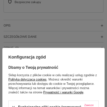
Bezpieczne zakupy
OPIS
SZCZEGÓŁOWE DANE
OPINIE
(0)
Konfiguracja zgód
Dbamy o Twoją prywatność
Sklep korzysta z plików cookie w celu realizacji usług zgodnie z
Polityką dotyczącą cookies
. Możesz określić warunki
przechowywania lub dostępu do cookie w Twojej przeglądarce.
Więcej informacji na temat warunków i prywatności można
znaleźć także na stronie
Prywatność i warunki Google
.
Zawsze
Funkcjonalne pliki cookie (wymagane)