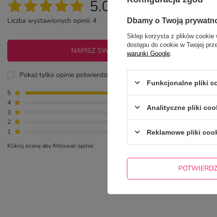
5.00
Liczba wystawionych opinii: 4
Dbamy o Twoją prywatn
Sklep korzysta z plików cookie 
dostępu do cookie w Twojej prz
NAPISZ SWOJĄ OPINIĘ
warunki Google
.
Pokaż tylko opinie potwierdzone zakupem
Funkcjonalne pliki 
5
4
4
0
Analityczne pliki coo
3
0
2
0
1
0
Reklamowe pliki coo
Kliknij ocenę aby filtrować opinie
POTWIERD