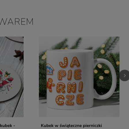
Czy opinia była pomocna?
Tak
0
Nie
0
OWAREM
kubek -
Kubek w świąteczne pierniczki