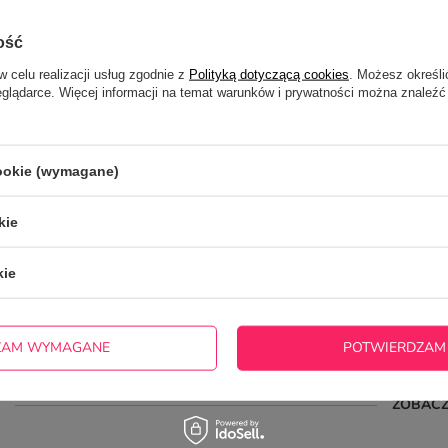
5/5
Opinia potwierdzona zaku
Spodziewałem się znacznie gorszej jakości, al
ość
nadrukowany na całość podkładki z intensyw
w celu realizacji usług zgodnie z
Polityką dotyczącą cookies
. Możesz określi
2024-06-13
Marcin, Żyrardów
eglądarce. Więcej informacji na temat warunków i prywatności można znaleźć
cookie (wymagane)
5/5
Opinia potwierdzona zakupem
PODKŁADKI POD KUBEK WYKONANE STARANNIE I ESTETYCZNIE
kie
2024-03-09
Iwona, Zawiercie
kie
5/5
Opinia potwierdzona zakupem
Fajne podkładki, fajna jakość wykonania, ekspresowa realizacja i wysy
ZAM WYMAGANE
POTWIERDZAM
2022-03-10
Martyna, Wrocław
ZOBACZ
5/5
Opinia potwierdzona zakupem
Ładny nadruk, trochę za cienkie ;)