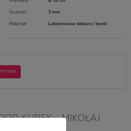
Wymiary
Ø 10 cm
Grubość
3 mm
Materiał
Lakierowana tektura / korek
 PYTANIE
POD KUBEK - MIKOŁAJ