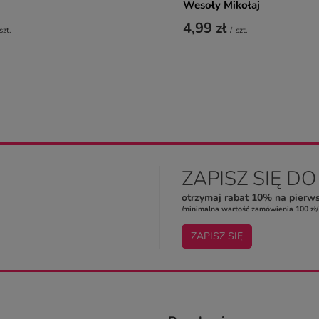
Wesoły Mikołaj
4,99 zł
szt.
/
szt.
ZAPISZ SIĘ D
otrzymaj rabat 10% na pierw
/minimalna wartość zamówienia 100 zł/
ZAPISZ SIĘ