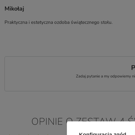
Mikołaj
Praktyczna i estetyczna ozdoba świątecznego stołu.
P
Zadaj pytanie a my odpowiemy nie
OPINIE O ZESTAW 4 
Konfiguracja zgód