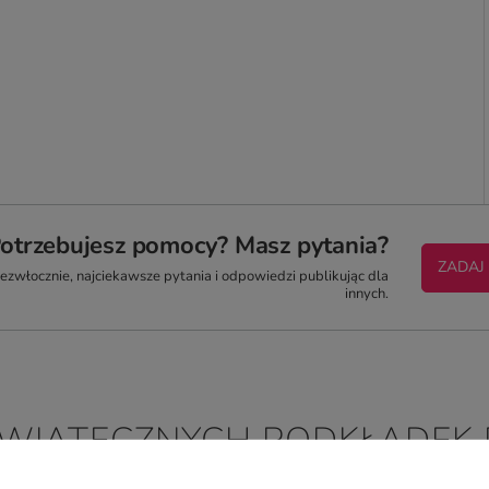
otrzebujesz pomocy? Masz pytania?
ZADAJ
zwłocznie, najciekawsze pytania i odpowiedzi publikując dla
innych.
ŚWIĄTECZNYCH PODKŁADEK 