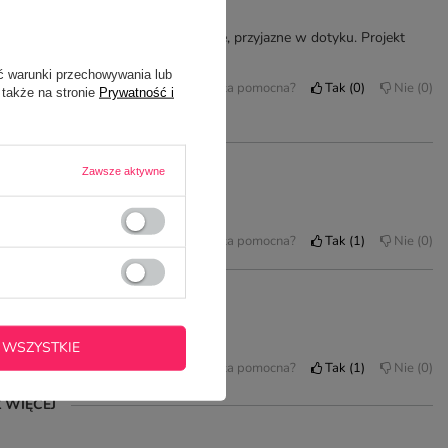
pem
e te podkładki są twarde, wytrzymałe, przyjazne w dotyku. Projekt
nymi barwami. Świetne!
ć warunki przechowywania lub
Czy opinia była pomocna?
Tak
0
Nie
0
 także na stronie
Prywatność i
Zawsze aktywne
Czy opinia była pomocna?
Tak
1
Nie
0
łka - polecam!
 WSZYSTKIE
Czy opinia była pomocna?
Tak
1
Nie
0
 WIĘCEJ