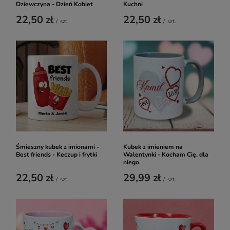
Dziewczyna - Dzień Kobiet
Kuchni
22,50 zł
22,50 zł
/
szt.
/
szt.
Śmieszny kubek z imionami -
Kubek z imieniem na
Best friends - Keczup i frytki
Walentynki - Kocham Cię, dla
niego
22,50 zł
29,99 zł
/
szt.
/
szt.