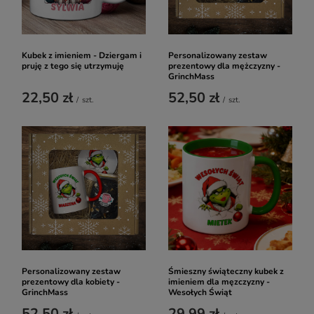
Kubek z imieniem - Dziergam i
Personalizowany zestaw
pruję z tego się utrzymuję
prezentowy dla mężczyzny -
GrinchMass
22,50 zł
52,50 zł
/
szt.
/
szt.
Personalizowany zestaw
Śmieszny świąteczny kubek z
prezentowy dla kobiety -
imieniem dla męzczyzny -
GrinchMass
Wesołych Świąt
52,50 zł
29,99 zł