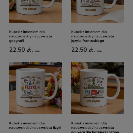
Kubek z imieniem dla
Kubek z imieniem dla
nauczycielki / nauczyciela
nauczycielki / nauczyciela
geografii
języka francuskiego
22,50 zł
22,50 zł
/
szt.
/
szt.
Kubek z imieniem dla
Kubek z imieniem dla
nauczycielki / nauczyciela fizyki
nauczycielki / nauczyciela
edukacji dla bezpieczeństwa