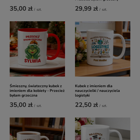
35,00 zł
29,99 zł
/
szt.
/
szt.
Śmieszny, świateczny kubek z
Kubek z imieniem dla
imieniem dla kobiety - Przecież
nauczycielki / nauczyciela
byłam grzeczna
logistyki
35,00 zł
22,50 zł
/
szt.
/
szt.