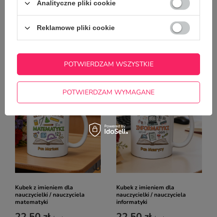
Analityczne pliki cookie
Reklamowe pliki cookie
Kubek z imieniem dla
Kubek z imieniem dla
nauczycielki / nauczyciela
nauczycielki / nauczyciela
języka niemieckiego
muzyki
POTWIERDZAM WSZYSTKIE
22,50 zł
22,50 zł
/
szt.
/
szt.
POTWIERDZAM WYMAGANE
Kubek z imieniem dla
Kubek z imieniem dla
nauczycielki / nauczyciela
nauczycielki / nauczyciela
matematyki
informatyki
22,50 zł
22,50 zł