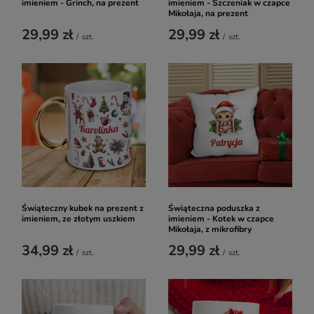
imieniem - Grinch, na prezent
imieniem - Szczeniak w czapce
Mikołaja, na prezent
29,99 zł
29,99 zł
/
szt.
/
szt.
Świąteczny kubek na prezent z
Świąteczna poduszka z
imieniem, ze złotym uszkiem
imieniem - Kotek w czapce
Mikołaja, z mikrofibry
34,99 zł
29,99 zł
/
szt.
/
szt.