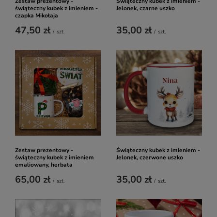
Zestaw prezentowy -
Świąteczny kubek z imieniem -
świąteczny kubek z imieniem -
Jelonek, czarne uszko
czapka Mikołaja
47,50 zł
35,00 zł
/
szt.
/
szt.
Zestaw prezentowy -
Świąteczny kubek z imieniem -
świąteczny kubek z imieniem
Jelonek, czerwone uszko
emaliowany, herbata
65,00 zł
35,00 zł
/
szt.
/
szt.