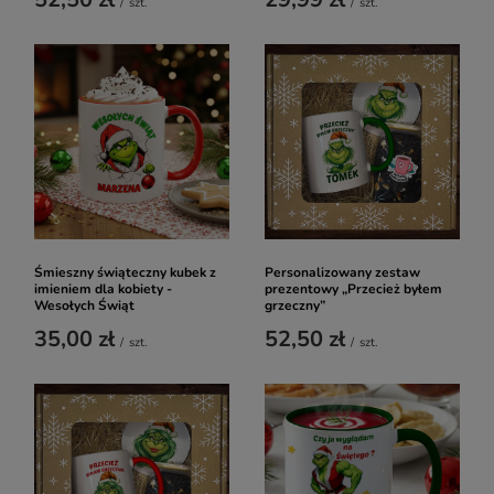
/
szt.
/
szt.
Śmieszny świąteczny kubek z
Personalizowany zestaw
imieniem dla kobiety -
prezentowy „Przecież byłem
Wesołych Świąt
grzeczny”
35,00 zł
52,50 zł
/
szt.
/
szt.