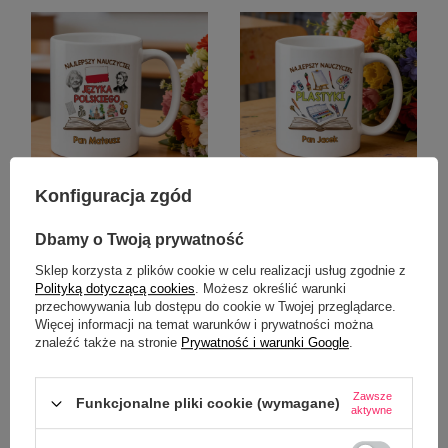
Konfiguracja zgód
Kubek z imieniem dla
Kubek z imieniem dla
nauczycielki / nauczyciela
nauczycielki / nauczyciela
Dbamy o Twoją prywatność
języka polskiego
plastyki
Sklep korzysta z plików cookie w celu realizacji usług zgodnie z
22,50 zł
22,50 zł
/
szt.
/
szt.
Polityką dotyczącą cookies
. Możesz określić warunki
przechowywania lub dostępu do cookie w Twojej przeglądarce.
Więcej informacji na temat warunków i prywatności można
znaleźć także na stronie
Prywatność i warunki Google
.
Zawsze
Funkcjonalne pliki cookie (wymagane)
aktywne