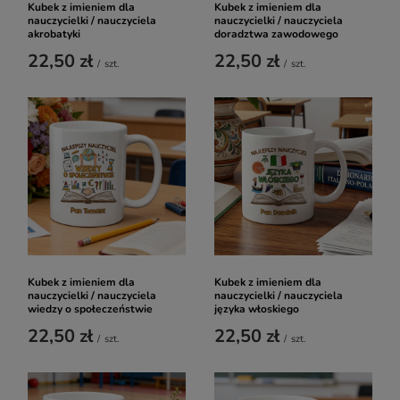
Kubek z imieniem dla
Kubek z imieniem dla
nauczycielki / nauczyciela
nauczycielki / nauczyciela
akrobatyki
doradztwa zawodowego
22,50 zł
22,50 zł
/
szt.
/
szt.
Kubek z imieniem dla
Kubek z imieniem dla
nauczycielki / nauczyciela
nauczycielki / nauczyciela
wiedzy o społeczeństwie
języka włoskiego
22,50 zł
22,50 zł
/
szt.
/
szt.