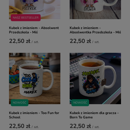
NASZ BESTSELLER
Kubek z imieniem - Absolwent
Kubek z imieniem -
Przedszkola - Miś
Absolwentka Przedszkola - Miś
22,50 zł
22,50 zł
/
szt.
/
szt.
NOWOŚĆ
NOWOŚĆ
Kubek z imieniem - Too Fun for
Kubek z imieniem dla gracza -
School
Born To Game
22,50 zł
22,50 zł
/
szt.
/
szt.