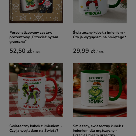
Personalizowany zestaw
Świateczny kubek z imieniem -
prezentowy „Przecież byłam
Czy ja wyglądam na Świętego?
grzeczna”
52,50 zł
29,99 zł
/
szt.
/
szt.
Świateczny kubek z imieniem -
Śmieszny, świateczny kubek z
Czy ja wyglądam na Świętą?
imieniem dla mężczyzny -
Przecież byłem grzeczny