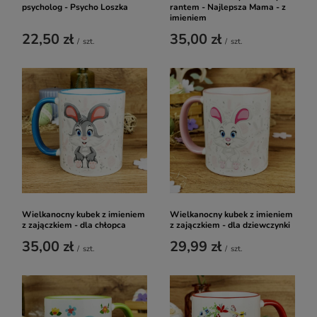
psycholog - Psycho Loszka
rantem - Najlepsza Mama - z
imieniem
22,50 zł
35,00 zł
/
szt.
/
szt.
Wielkanocny kubek z imieniem
Wielkanocny kubek z imieniem
z zajączkiem - dla chłopca
z zajączkiem - dla dziewczynki
35,00 zł
29,99 zł
/
szt.
/
szt.