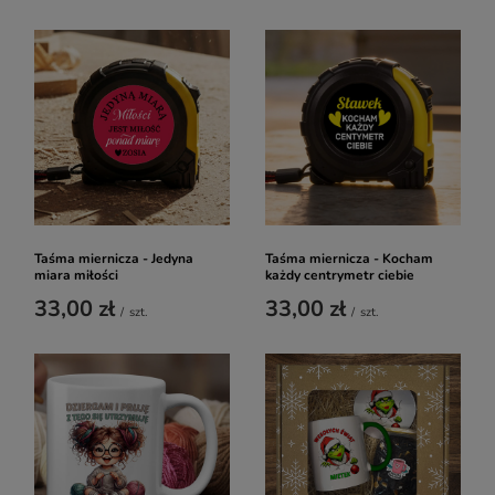
Taśma miernicza - Jedyna
Taśma miernicza - Kocham
miara miłości
każdy centrymetr ciebie
33,00 zł
33,00 zł
/
szt.
/
szt.