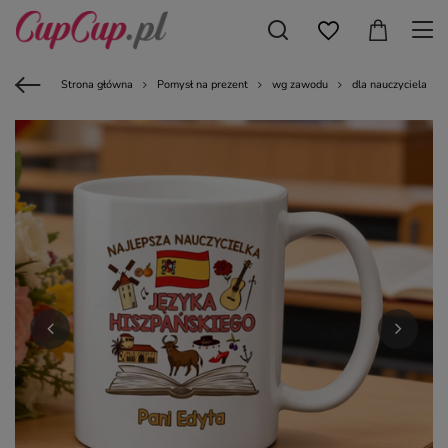
Strona główna
Pomysł na prezent
wg zawodu
dla nauczyciela