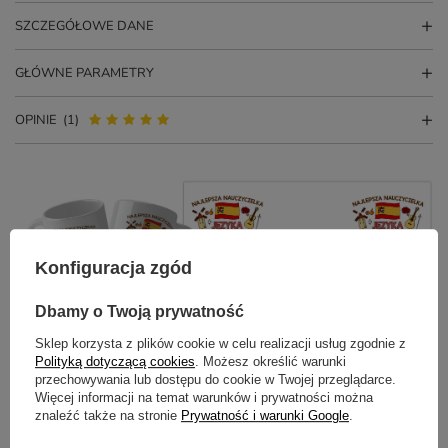
SZCZEGÓŁOWE DANE
GŁÓWNE PARAMETRY
OPINIE
(1)
Konfiguracja zgód
Dbamy o Twoją prywatność
Potrzebujesz pomocy? Masz pytania?
Sklep korzysta z plików cookie w celu realizacji usług zgodnie z
Polityką dotyczącą cookies
. Możesz określić warunki
Zadaj pytanie a my odpowiemy
ZADAJ PYTANIE
niezwłocznie, najciekawsze pytania i
przechowywania lub dostępu do cookie w Twojej przeglądarce.
odpowiedzi publikując dla innych.
Więcej informacji na temat warunków i prywatności można
znaleźć także na stronie
Prywatność i warunki Google
.