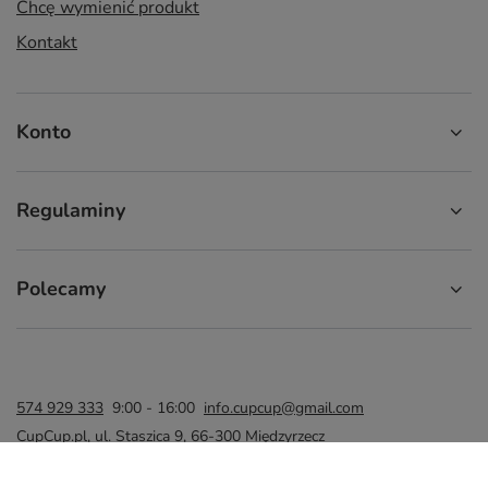
Chcę wymienić produkt
Kontakt
Konto
Regulaminy
Polecamy
574 929 333
9:00 - 16:00
info.cupcup@gmail.com
CupCup.pl
,
ul. Staszica 9
,
66-300
Międzyrzecz