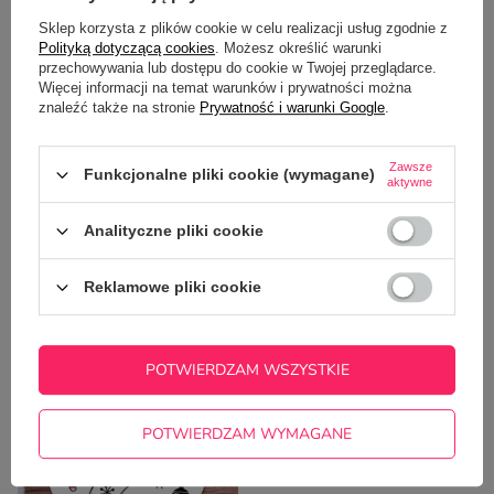
Sklep korzysta z plików cookie w celu realizacji usług zgodnie z
OPINIE
(5)
Polityką dotyczącą cookies
. Możesz określić warunki
przechowywania lub dostępu do cookie w Twojej przeglądarce.
Więcej informacji na temat warunków i prywatności można
znaleźć także na stronie
Prywatność i warunki Google
.
Potrzebujesz pomocy? Masz pytania?
Zadaj pytanie a my odpowiemy
Zawsze
ZADAJ PYTANIE
niezwłocznie, najciekawsze pytania i
Funkcjonalne pliki cookie (wymagane)
aktywne
odpowiedzi publikując dla innych.
Analityczne pliki cookie
NAJCZĘŚCIEJ KUPOWANE Z
Reklamowe pliki cookie
TYM TOWAREM
POTWIERDZAM WSZYSTKIE
POTWIERDZAM WYMAGANE