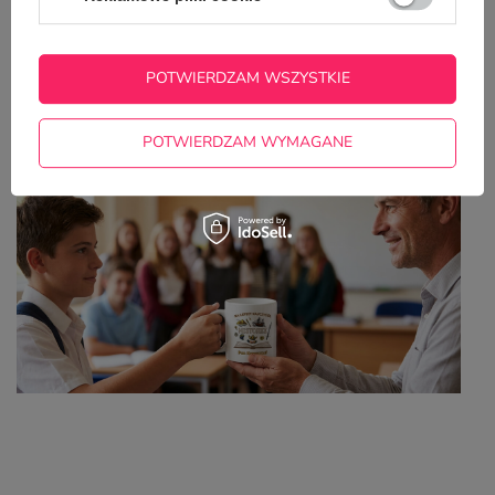
Z NASZEGO BLOGA
POTWIERDZAM WSZYSTKIE
7 powodów, dla których personalizowany kubek to
idealny prezent dla nauczyciela
POTWIERDZAM WYMAGANE