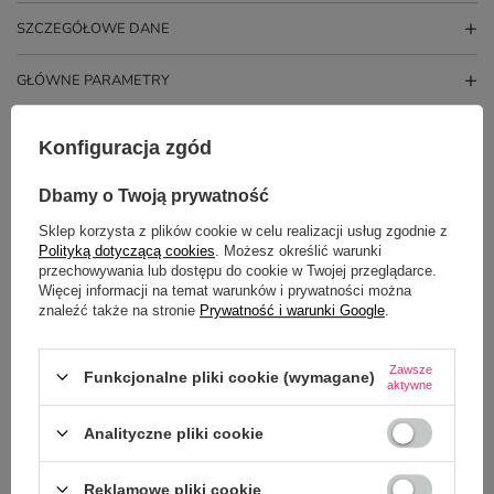
SZCZEGÓŁOWE DANE
GŁÓWNE PARAMETRY
OPINIE
(1)
Konfiguracja zgód
Dbamy o Twoją prywatność
Sklep korzysta z plików cookie w celu realizacji usług zgodnie z
Polityką dotyczącą cookies
. Możesz określić warunki
przechowywania lub dostępu do cookie w Twojej przeglądarce.
Więcej informacji na temat warunków i prywatności można
znaleźć także na stronie
Prywatność i warunki Google
.
Potrzebujesz pomocy? Masz pytania?
Zawsze
Funkcjonalne pliki cookie (wymagane)
aktywne
Zadaj pytanie a my odpowiemy
ZADAJ PYTANIE
niezwłocznie, najciekawsze pytania i
Analityczne pliki cookie
odpowiedzi publikując dla innych.
Reklamowe pliki cookie