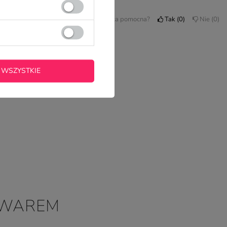
Czy opinia była pomocna?
Tak
0
Nie
0
 WSZYSTKIE
OWAREM