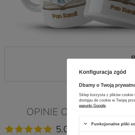
P
Zadaj pytanie a my odpowiemy nie
Konfiguracja zgód
Dbamy o Twoją prywatn
Sklep korzysta z plików cookie 
dostępu do cookie w Twojej prz
warunki Google
.
OPINIE O KUBEK Z IMI
Funkcjonalne pliki 
5.00