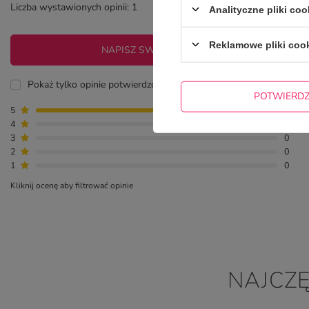
Liczba wystawionych opinii: 1
Analityczne pliki coo
Reklamowe pliki coo
NAPISZ SWOJĄ OPINIĘ
Pokaż tylko opinie potwierdzone zakupem
POTWIERD
5
1
4
0
3
0
2
0
1
0
Kliknij ocenę aby filtrować opinie
NAJCZ