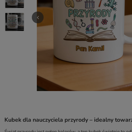
Kubek dla nauczyciela przyrody – idealny towa
Świat przyrody jest pełen kolorów, a ten kubek świetnie to o