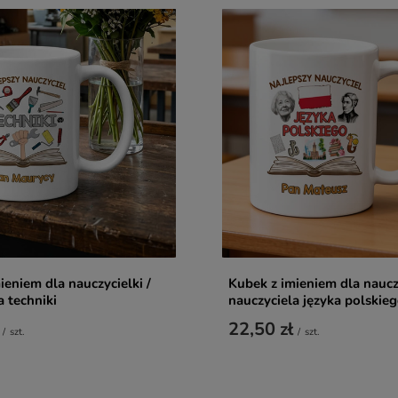
ieniem dla nauczycielki /
Kubek z imieniem dla nauczy
a techniki
nauczyciela języka polskie
22,50 zł
/
szt.
/
szt.