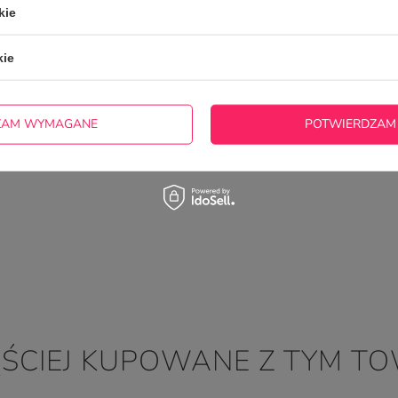
Pięknie wykonany. Na żywo jeszcze piękniejszy.
kie
2026-06-21
Marta, Bielsko-Biała
kie
ZAM WYMAGANE
POTWIERDZAM
ĘŚCIEJ KUPOWANE Z TYM T