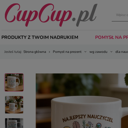
PRODUKTY Z TWOIM NADRUKIEM
POMYSŁ NA P
Jesteś tutaj:
Strona główna
Pomysł na prezent
wg zawodu
dla nau