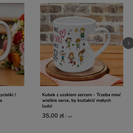
cielki /
Kubek z uszkiem sercem - Trzeba mieć
go
wielkie serce, by kształcić małych
ludzi
35,00 zł
/
szt.