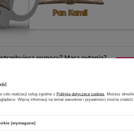
otrzebujesz pomocy? Masz pytania?
ZADAJ
zwłocznie, najciekawsze pytania i odpowiedzi publikując dla
innych.
ość
w celu realizacji usług zgodnie z
Polityką dotyczącą cookies
. Możesz określi
eglądarce. Więcej informacji na temat warunków i prywatności można znaleźć
ENIEM DLA NAUCZYCIELKI /
cookie (wymagane)
5/5
Opinia potwierdzona zakupem