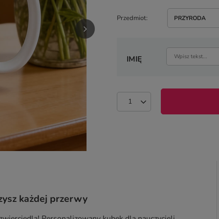
Przedmiot
PRZYRODA
IMIĘ
rzysz każdej przerwy
dzwierciedla! Personalizowany kubek dla nauczycieli