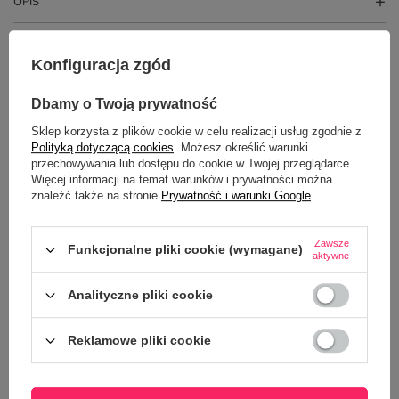
OPIS
SZCZEGÓŁOWE DANE
Konfiguracja zgód
GŁÓWNE PARAMETRY
Dbamy o Twoją prywatność
OPINIE
(0)
Sklep korzysta z plików cookie w celu realizacji usług zgodnie z
Polityką dotyczącą cookies
. Możesz określić warunki
przechowywania lub dostępu do cookie w Twojej przeglądarce.
Więcej informacji na temat warunków i prywatności można
znaleźć także na stronie
Prywatność i warunki Google
.
Zawsze
Funkcjonalne pliki cookie (wymagane)
aktywne
Analityczne pliki cookie
Potrzebujesz pomocy? Masz pytania?
Reklamowe pliki cookie
Zadaj pytanie a my odpowiemy
ZADAJ PYTANIE
niezwłocznie, najciekawsze pytania i
odpowiedzi publikując dla innych.