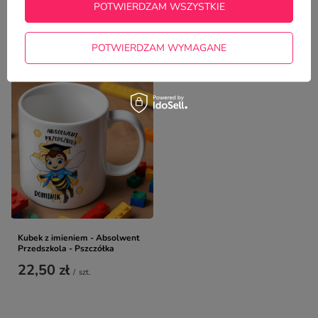
POTWIERDZAM WSZYSTKIE
NAJCZĘŚCIEJ KUPOWANE Z
POTWIERDZAM WYMAGANE
TYM TOWAREM
Kubek z imieniem - Absolwent
Przedszkola - Pszczółka
22,50 zł
/
szt.