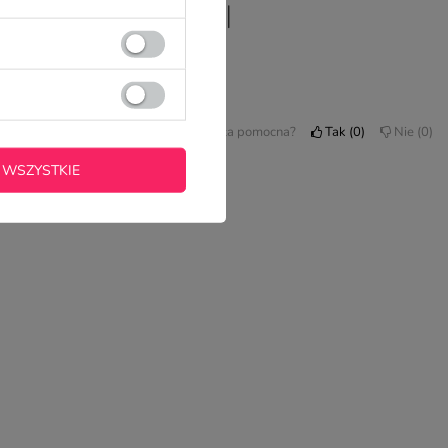
 BIBLIOTEKARKI
Czy opinia była pomocna?
Tak
0
Nie
0
 WSZYSTKIE