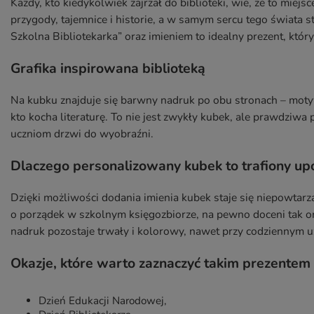
Każdy, kto kiedykolwiek zajrzał do biblioteki, wie, że to mie
przygody, tajemnice i historie, a w samym sercu tego świata s
Szkolna Bibliotekarka” oraz imieniem to idealny prezent, któr
Grafika inspirowana biblioteką
Na kubku znajduje się barwny nadruk po obu stronach – motyw
kto kocha literaturę. To nie jest zwykły kubek, ale prawdziwa 
uczniom drzwi do wyobraźni.
Dlaczego personalizowany kubek to trafiony u
Dzięki możliwości dodania imienia kubek staje się niepowtarzal
o porządek w szkolnym księgozbiorze, na pewno doceni tak 
nadruk pozostaje trwały i kolorowy, nawet przy codziennym 
Okazje, które warto zaznaczyć takim prezentem
Dzień Edukacji Narodowej,