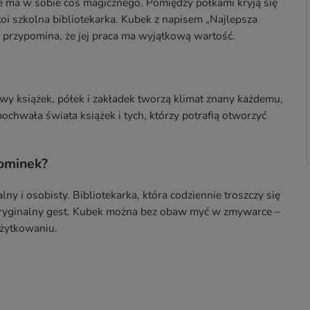
jsce ma w sobie coś magicznego. Pomiędzy półkami kryją się
toi szkolna bibliotekarka. Kubek z napisem „Najlepsza
y przypomina, że jej praca ma wyjątkową wartość.
y książek, półek i zakładek tworzą klimat znany każdemu,
pochwała świata książek i tych, którzy potrafią otworzyć
pominek?
ny i osobisty. Bibliotekarka, która codziennie troszczy się
oryginalny gest. Kubek można bez obaw myć w zmywarce –
użytkowaniu.