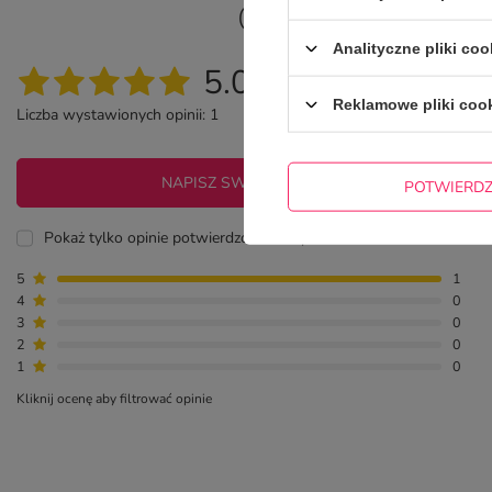
OPINIE O KUBE
Analityczne pliki coo
5.00
Reklamowe pliki coo
Liczba wystawionych opinii: 1
NAPISZ SWOJĄ OPINIĘ
POTWIERD
Pokaż tylko opinie potwierdzone zakupem
5
1
4
0
3
0
2
0
1
0
Kliknij ocenę aby filtrować opinie