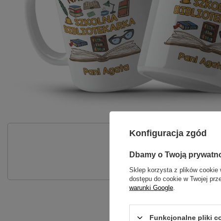
Konfiguracja zgód
P
Dbamy o Twoją prywatn
Zadaj pytanie a my odpowiemy nie
Sklep korzysta z plików cookie 
dostępu do cookie w Twojej prz
warunki Google
.
Funkcjonalne pliki 