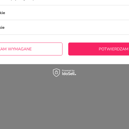
K Z IMIENIEM DLA SZKOLNEJ
kie
5/5
Opinia potwierdzona zakupem
kie
Pięknie wykonany. Na żywo jeszcze piękniejszy.
2026-06-21
Marta, Bielsko-Biała
ZAM WYMAGANE
POTWIERDZAM