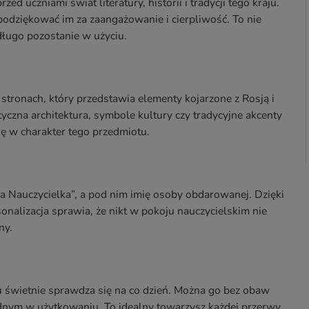
ed uczniami świat literatury, historii i tradycji tego kraju.
odziękować im za zaangażowanie i cierpliwość. To nie
 długo pozostanie w użyciu.
tronach, który przedstawia elementy kojarzone z Rosją i
yczna architektura, symbole kultury czy tradycyjne akcenty
się w charakter tego przedmiotu.
za Nauczycielka”, a pod nim imię osoby obdarowanej. Dzięki
onalizacja sprawia, że nikt w pokoju nauczycielskim nie
ny.
mu świetnie sprawdza się na co dzień. Można go bez obaw
odnym w użytkowaniu. To idealny towarzysz każdej przerwy