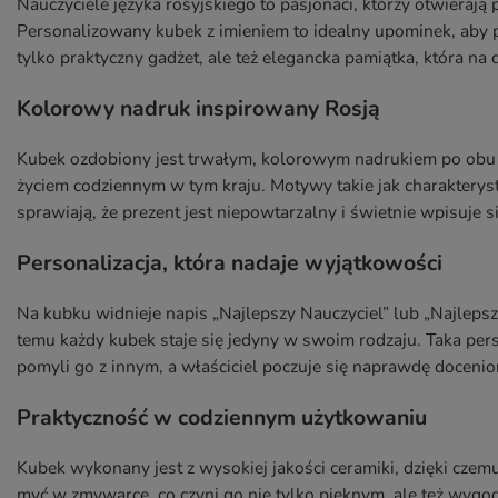
Nauczyciele języka rosyjskiego to pasjonaci, którzy otwierają prz
Personalizowany kubek z imieniem to idealny upominek, aby p
tylko praktyczny gadżet, ale też elegancka pamiątka, która na
Kolorowy nadruk inspirowany Rosją
Kubek ozdobiony jest trwałym, kolorowym nadrukiem po obu s
życiem codziennym w tym kraju. Motywy takie jak charakteryst
sprawiają, że prezent jest niepowtarzalny i świetnie wpisuje 
Personalizacja, która nadaje wyjątkowości
Na kubku widnieje napis „Najlepszy Nauczyciel” lub „Najleps
temu każdy kubek staje się jedyny w swoim rodzaju. Taka pers
pomyli go z innym, a właściciel poczuje się naprawdę docenio
Praktyczność w codziennym użytkowaniu
Kubek wykonany jest z wysokiej jakości ceramiki, dzięki cze
myć w zmywarce, co czyni go nie tylko pięknym, ale też wyg