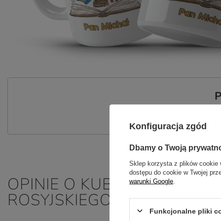
P
Zadaj pytanie a my odpowiemy nie
Konfiguracja zgód
Dbamy o Twoją prywatn
Sklep korzysta z plików cookie 
dostępu do cookie w Twojej prz
OPINIE O KUBEK Z IMIENIE
warunki Google
.
ROSYJSKIEGO
Funkcjonalne pliki 