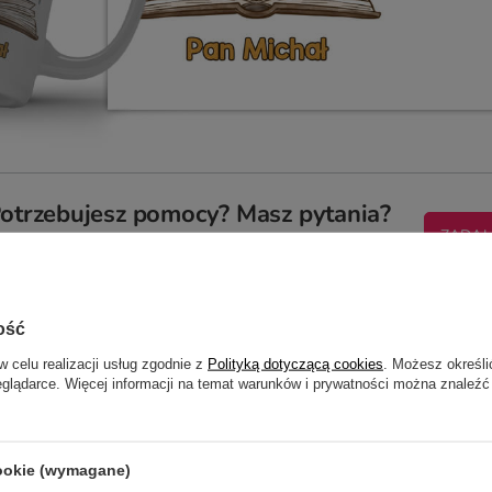
otrzebujesz pomocy? Masz pytania?
ZADAJ
zwłocznie, najciekawsze pytania i odpowiedzi publikując dla
innych.
ość
w celu realizacji usług zgodnie z
Polityką dotyczącą cookies
. Możesz określi
eglądarce. Więcej informacji na temat warunków i prywatności można znaleźć
M DLA NAUCZYCIELKI / NAUCZ
cookie (wymagane)