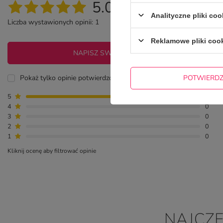
5.00
Analityczne pliki coo
Liczba wystawionych opinii: 1
Reklamowe pliki coo
NAPISZ SWOJĄ OPINIĘ
POTWIERD
Pokaż tylko opinie potwierdzone zakupem
5
1
4
0
3
0
2
0
1
0
Kliknij ocenę aby filtrować opinie
NAJCZ