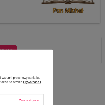
 PYTANIE
ć warunki przechowywania lub
 także na stronie
Prywatność i
YCIELA JĘZYKA
Zawsze aktywne