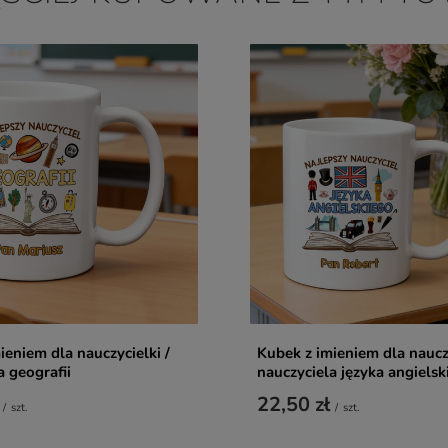
ieniem dla nauczycielki /
Kubek z imieniem dla nauczy
a geografii
nauczyciela języka angielsk
22,50 zł
/
szt.
/
szt.