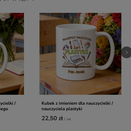
cielki /
Kubek z imieniem dla nauczycielki /
iego
nauczyciela plastyki
22,50 zł
/
szt.