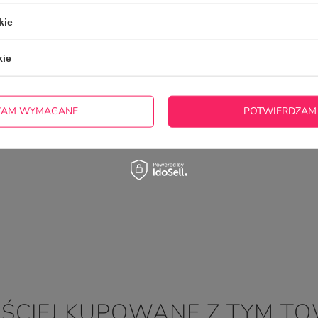
5/5
Opinia potwierdzona zakupem
kie
Pięknie wykonany. Na żywo jeszcze piękniejszy.
2026-06-21
Marta, Bielsko-Biała
kie
ZAM WYMAGANE
POTWIERDZAM
ĘŚCIEJ KUPOWANE Z TYM T