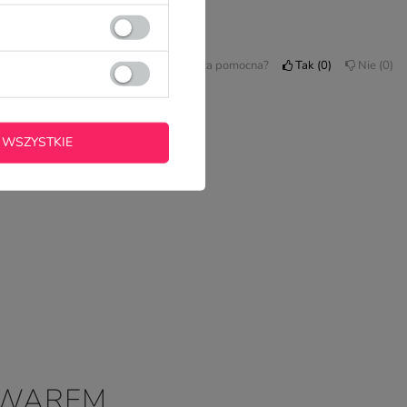
Czy opinia była pomocna?
Tak
0
Nie
0
 WSZYSTKIE
OWAREM