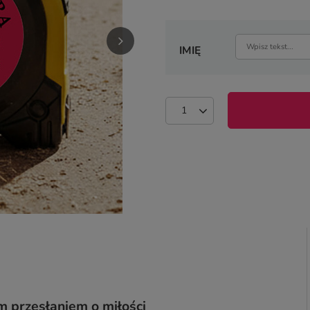
IMIĘ
 przesłaniem o miłości