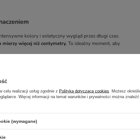
znaczeniem
ntensywne kolory i estetyczny wygląd przez długi czas.
 mierzy więcej niż centymetry.
To idealny moment, aby
otrzebujesz pomocy? Masz pytania?
ZADAJ
ość
zwłocznie, najciekawsze pytania i odpowiedzi publikując dla
innych.
w celu realizacji usług zgodnie z
Polityką dotyczącą cookies
. Możesz określi
eglądarce. Więcej informacji na temat warunków i prywatności można znaleźć
cookie (wymagane)
ŚMA MIERNICZA - JEDYNA M
kie