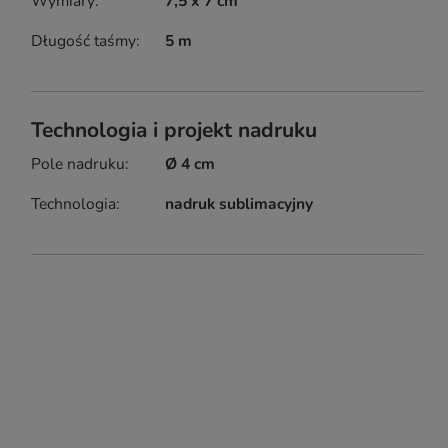
Wymiary
7,5 x 7 cm
Długość taśmy
5 m
Technologia i projekt nadruku
Pole nadruku
Ø 4 cm
Technologia
nadruk sublimacyjny