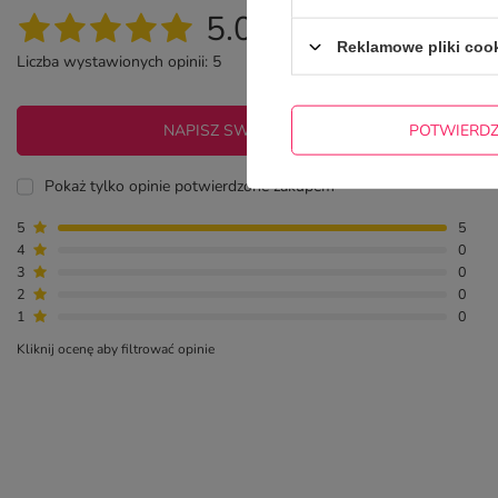
5.00
Reklamowe pliki coo
Liczba wystawionych opinii: 5
POTWIERD
NAPISZ SWOJĄ OPINIĘ
Pokaż tylko opinie potwierdzone zakupem
5
5
4
0
3
0
2
0
1
0
Kliknij ocenę aby filtrować opinie