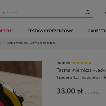
REZENT
ZESTAWY PREZENTOWE
GADŻETY
i
Taśma miernicza - Jedyna miara miłości
Opinie (5)
Taśma miernicza - Jedy
Taśma miernicza - Jedyna miara miło
33,00 zł
brutto
/
szt.