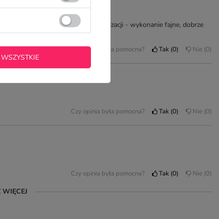
na ze względu na możliwość personalizacji - wykonanie fajne, dobrze
er, nie mam zarzutów.
Czy opinia była pomocna?
Tak
0
Nie
0
 WSZYSTKIE
Czy opinia była pomocna?
Tak
0
Nie
0
Czy opinia była pomocna?
Tak
0
Nie
0
 WIĘCEJ