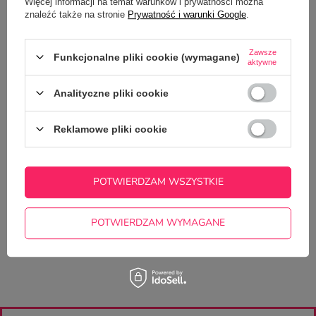
Więcej informacji na temat warunków i prywatności można
OPINIE
(0)
znaleźć także na stronie
Prywatność i warunki Google
.
Zawsze
Funkcjonalne pliki cookie (wymagane)
aktywne
Analityczne pliki cookie
Reklamowe pliki cookie
Potrzebujesz pomocy? Masz pytania?
Zadaj pytanie a my odpowiemy
POTWIERDZAM WSZYSTKIE
ZADAJ PYTANIE
niezwłocznie, najciekawsze pytania i
odpowiedzi publikując dla innych.
POTWIERDZAM WYMAGANE