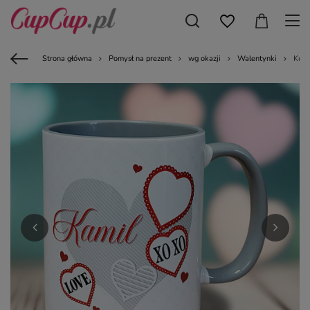
Strona główna
Pomysł na prezent
wg okazji
Walentynki
Kube