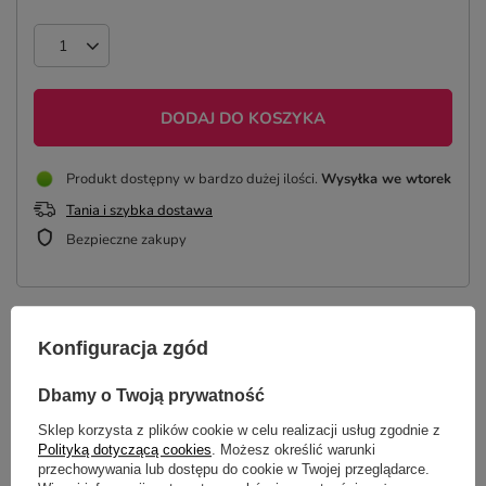
DODAJ DO KOSZYKA
Produkt dostępny w bardzo dużej ilości
Wysyłka
we wtorek
Tania i szybka dostawa
Bezpieczne zakupy
OPIS
Konfiguracja zgód
Dbamy o Twoją prywatność
SZCZEGÓŁOWE DANE
Sklep korzysta z plików cookie w celu realizacji usług zgodnie z
GŁÓWNE PARAMETRY
Polityką dotyczącą cookies
. Możesz określić warunki
przechowywania lub dostępu do cookie w Twojej przeglądarce.