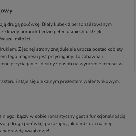
kowy
woją drugą połówkę! Biały kubek z personalizowanym
 że każdy poranek będzie pełen uśmiechu. Dzięki
Waszej miłości.
ukiem. Z jednej strony znajduje się urocza postać kobiety
wem tego magnesu jest przyciągany. To zabawna i
jemne przyciąganie. Idealny sposób na wyrażenie miłości w
rakteru i staje się unikalnym prezentem walentynkowym.
la niego. Łączy w sobie romantyczny gest z funkcjonalnością
woją drugą połówkę, pokazując, jak bardzo Ci na niej
yły naprawdę wyjątkowe!