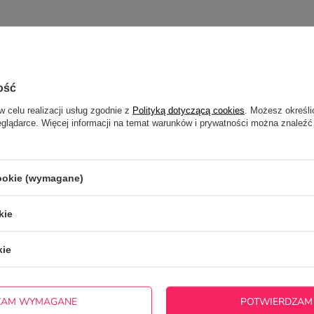
ość
w celu realizacji usług zgodnie z
Polityką dotyczącą cookies
. Możesz określi
eglądarce. Więcej informacji na temat warunków i prywatności można znaleźć
cookie (wymagane)
kie
kie
ZAM WYMAGANE
POTWIERDZAM