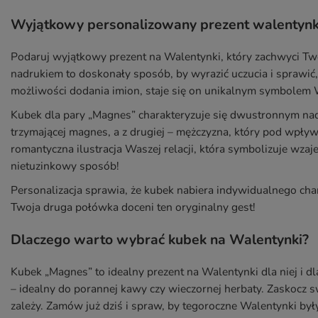
Wyjątkowy personalizowany prezent walentyn
Podaruj wyjątkowy prezent na Walentynki, który zachwyci T
nadrukiem to doskonały sposób, by wyrazić uczucia i sprawić,
możliwości dodania imion, staje się on unikalnym symbolem 
Kubek dla pary „Magnes” charakteryzuje się dwustronnym nadr
trzymającej magnes, a z drugiej – mężczyzna, który pod wpły
romantyczna ilustracja Waszej relacji, która symbolizuje wza
nietuzinkowy sposób!
Personalizacja sprawia, że kubek nabiera indywidualnego cha
Twoja druga połówka doceni ten oryginalny gest!
Dlaczego warto wybrać kubek na Walentynki?
Kubek „Magnes” to idealny prezent na Walentynki dla niej i d
– idealny do porannej kawy czy wieczornej herbaty. Zaskocz s
zależy. Zamów już dziś i spraw, by tegoroczne Walentynki b