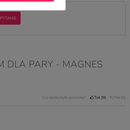
 PYTANIE
M DLA PARY - MAGNES
Czy opinia była pomocna?
Tak
0
Nie
0