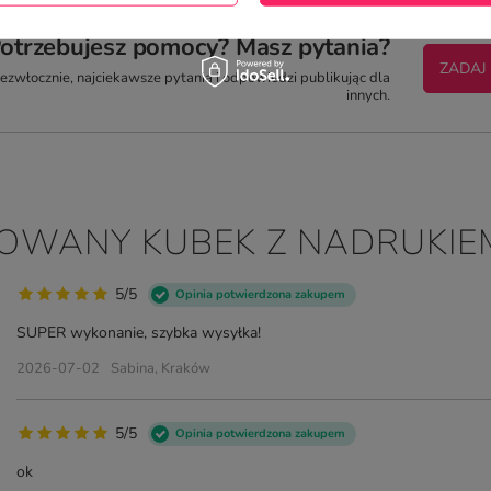
otrzebujesz pomocy? Masz pytania?
ZADAJ
zwłocznie, najciekawsze pytania i odpowiedzi publikując dla
innych.
ZOWANY KUBEK Z NADRUKIE
5/5
Opinia potwierdzona zakupem
SUPER wykonanie, szybka wysyłka!
2026-07-02
Sabina, Kraków
5/5
Opinia potwierdzona zakupem
ok