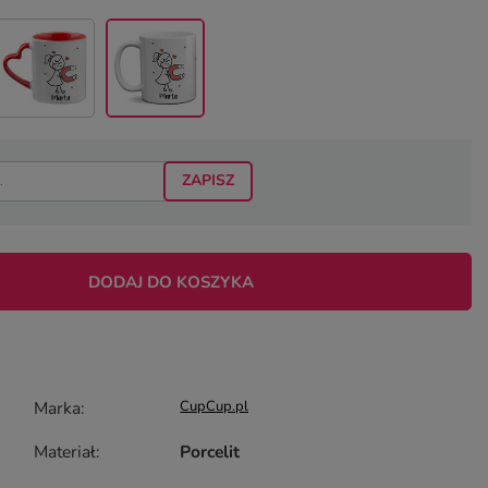
ZAPISZ
DODAJ DO KOSZYKA
Marka
CupCup.pl
Materiał
Porcelit