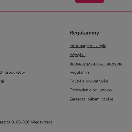
Regulaminy
Informacje o sklepie
Wysyłka
Sposoby płatności i prowizje
ych produktów
Regulamin
cji
Polityka prywatności
Odstąpienie od umowy
Zarządzaj plikami cookie
taszica 9
,
66-300
Międzyrzecz