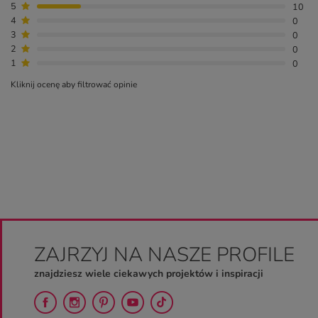
5
10
4
0
3
0
2
0
1
0
Kliknij ocenę aby filtrować opinie
ZAJRZYJ NA NASZE PROFILE
znajdziesz wiele ciekawych projektów i inspiracji