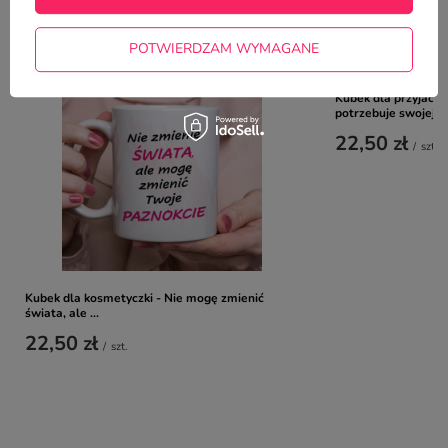
NAJCZĘŚCIEJ KUPOWANE Z
TYM TOWAREM
POTWIERDZAM WYMAGANE
Kubek dla przyjació
potrzebuje swojej b
22,50 zł
/
szt.
Kubek dla kosmetyczki - Nie mogę zmienić
świata, ale ...
22,50 zł
/
szt.