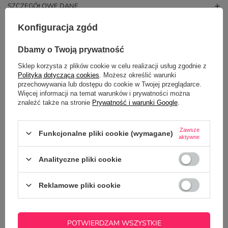
SZCZEGÓŁOWE DANE
Konfiguracja zgód
GŁÓWNE PARAMETRY
Dbamy o Twoją prywatność
OPINIE
(2)
Sklep korzysta z plików cookie w celu realizacji usług zgodnie z
Polityką dotyczącą cookies
. Możesz określić warunki
przechowywania lub dostępu do cookie w Twojej przeglądarce.
Więcej informacji na temat warunków i prywatności można
znaleźć także na stronie
Prywatność i warunki Google
.
Zawsze
Funkcjonalne pliki cookie (wymagane)
aktywne
Analityczne pliki cookie
Potrzebujesz pomocy? Masz pytania?
Zadaj pytanie a my odpowiemy
ZADAJ PYTANIE
Reklamowe pliki cookie
niezwłocznie, najciekawsze pytania i
odpowiedzi publikując dla innych.
POTWIERDZAM WSZYSTKIE