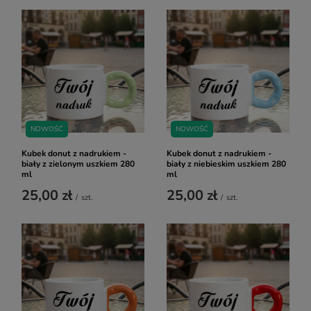
NOWOŚĆ
NOWOŚĆ
Kubek donut z nadrukiem -
Kubek donut z nadrukiem -
biały z zielonym uszkiem 280
biały z niebieskim uszkiem 280
ml
ml
25,00 zł
25,00 zł
/
szt.
/
szt.