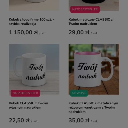
NASZ BESTSELLER
Kubek z logo firmy 100 szt. -
Kubek magiczny CLASSIC z
szybka realizacja
Twoim nadrukiem
1 150,00 zł
29,00 zł
/
szt.
/
szt.
NASZ BESTSELLER
NOWOŚĆ
Kubek CLASSIC z Twoim
Kubek CLASSIC z metalicznym
własnym nadrukiem
różowym wnętrzem z Twoim
nadrukiem
22,50 zł
35,00 zł
/
szt.
/
szt.