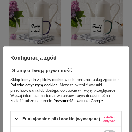
Kubek szklany 360 ml
Kubek szklany 360 ml zielone
Konfiguracja zgód
granatowe uszko z Twoim
uszko z Twoim nadrukiem
nadrukiem
Dbamy o Twoją prywatność
34,99 zł
34,99 zł
/
szt.
/
szt.
Sklep korzysta z plików cookie w celu realizacji usług zgodnie z
Polityką dotyczącą cookies
. Możesz określić warunki
przechowywania lub dostępu do cookie w Twojej przeglądarce.
Więcej informacji na temat warunków i prywatności można
znaleźć także na stronie
Prywatność i warunki Google
.
Zawsze
Funkcjonalne pliki cookie (wymagane)
aktywne