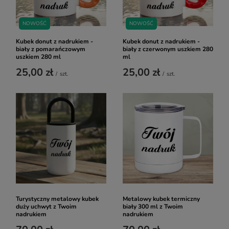
NOWOŚĆ
NOWOŚĆ
Kubek donut z nadrukiem -
Kubek donut z nadrukiem -
biały z pomarańczowym
biały z czerwonym uszkiem 280
uszkiem 280 ml
ml
25,00 zł
25,00 zł
/
szt.
/
szt.
Turystyczny metalowy kubek
Metalowy kubek termiczny
duży uchwyt z Twoim
biały 300 ml z Twoim
nadrukiem
nadrukiem