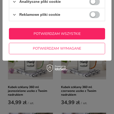
Analityczne pliki cookie
Kubek szklany 360 ml różowe
Kubek szklany 360 ml żółte
Reklamowe pliki cookie
uszko z Twoim nadrukiem
uszko z Twoim nadrukiem
34,99 zł
34,99 zł
/
szt.
/
szt.
POTWIERDZAM WSZYSTKIE
POTWIERDZAM WYMAGANE
Kubek szklany 360 ml
Kubek szklany 360 ml
jasnozielone uszko z Twoim
czerwone uszko z Twoim
nadrukiem
nadrukiem
34,99 zł
34,99 zł
/
szt.
/
szt.