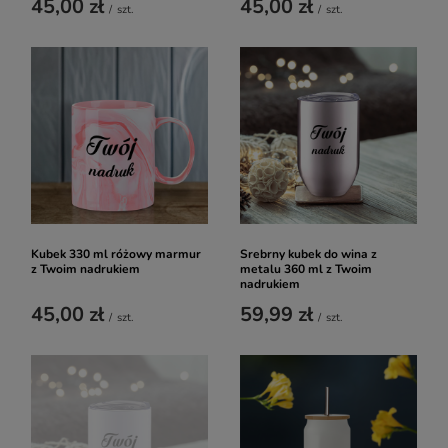
45,00 zł
45,00 zł
/
szt.
/
szt.
Kubek 330 ml różowy marmur
Srebrny kubek do wina z
z Twoim nadrukiem
metalu 360 ml z Twoim
nadrukiem
45,00 zł
59,99 zł
/
szt.
/
szt.