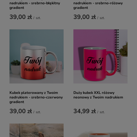
nadrukiem - srebrno-błękitny
nadrukiem - srebrno-różowy
gradient
gradient
39,00 zł
39,00 zł
/
szt.
/
szt.
Kubek platerowany z Twoim
Duży kubek XXL różowy
nadrukiem - srebrno-czerwony
neonowy z Twoim nadrukiem
gradient
39,00 zł
34,99 zł
/
szt.
/
szt.