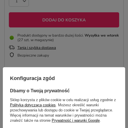
DODAJ DO KOSZYKA
Produkt dostępny w bardzo dużej ilości
Wysyłka
we wtorek
(27 szt. w magazynie)
Tania i szybka dostawa
Bezpieczne zakupy
ZAPROJEKTUJ KUBEK
Konfiguracja zgód
Dbamy o Twoją prywatność
Sklep korzysta z plików cookie w celu realizacji usług zgodnie z
OPIS
Polityką dotyczącą cookies
. Możesz określić warunki
przechowywania lub dostępu do cookie w Twojej przeglądarce.
Więcej informacji na temat warunków i prywatności można
SZCZEGÓŁOWE DANE
znaleźć także na stronie
Prywatność i warunki Google
.