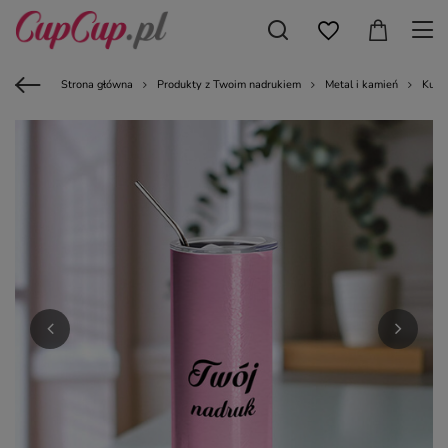
Strona główna
Produkty z Twoim nadrukiem
Metal i kamień
Kubk