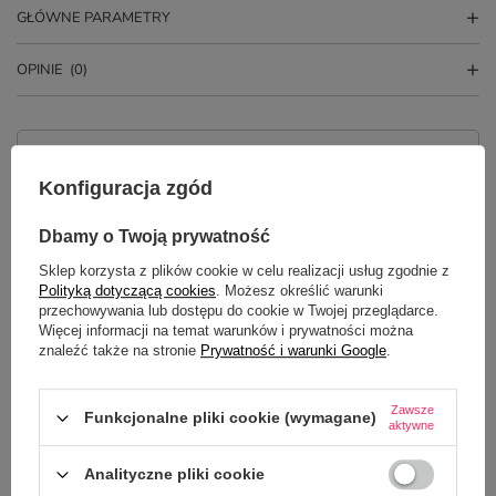
GŁÓWNE PARAMETRY
OPINIE
(0)
Potrzebujesz pomocy? Masz pytania?
Zadaj pytanie a my odpowiemy
Konfiguracja zgód
ZADAJ PYTANIE
niezwłocznie, najciekawsze pytania i
odpowiedzi publikując dla innych.
Dbamy o Twoją prywatność
Sklep korzysta z plików cookie w celu realizacji usług zgodnie z
Polityką dotyczącą cookies
. Możesz określić warunki
NAJCZĘŚCIEJ KUPOWANE Z
przechowywania lub dostępu do cookie w Twojej przeglądarce.
TYM TOWAREM
Więcej informacji na temat warunków i prywatności można
znaleźć także na stronie
Prywatność i warunki Google
.
Kubek szklany 360 
Zawsze
Funkcjonalne pliki cookie (wymagane)
nadrukiem
aktywne
34,99 zł
/
szt.
Analityczne pliki cookie