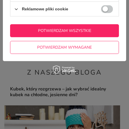
Reklamowe pliki cookie
POTWIERDZAM WSZYSTKIE
Kubek szklany 360 ml różowe uszko z Twoim
nadrukiem
34,99 zł
POTWIERDZAM WYMAGANE
/
szt.
Z NASZEGO BLOGA
Kubek, który rozgrzewa – jak wybrać idealny
kubek na chłodne, jesienne dni?