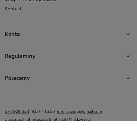
Kontakt
Konto
Regulaminy
Polecamy
574 929 333
9:00 - 16:00
info.cupcup@gmail.com
CupCup.pl
,
ul. Staszica 9
,
66-300
Międzyrzecz