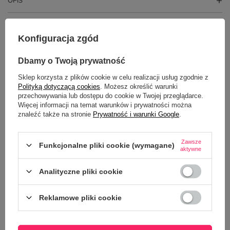
OPIS
SZCZEGÓŁOWE DANE
Konfiguracja zgód
GŁÓWNE PARAMETRY
Dbamy o Twoją prywatność
OPINIE
(0)
Sklep korzysta z plików cookie w celu realizacji usług zgodnie z
Polityką dotyczącą cookies
. Możesz określić warunki
przechowywania lub dostępu do cookie w Twojej przeglądarce.
Więcej informacji na temat warunków i prywatności można
Potrzebujesz pomocy? Masz pytania?
znaleźć także na stronie
Prywatność i warunki Google
.
Zadaj pytanie a my odpowiemy
ZADAJ PYTANIE
niezwłocznie, najciekawsze pytania i
odpowiedzi publikując dla innych.
Zawsze
Funkcjonalne pliki cookie (wymagane)
aktywne
Analityczne pliki cookie
Z NASZEGO BLOGA
Reklamowe pliki cookie
Kubek ze zdjęciem – najczęściej zadawane pytania