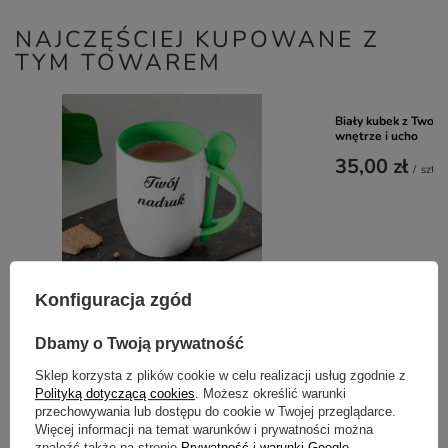
NAJCZĘŚCIEJ KUPOWANE Z
TYM TOWAREM
Biały kubek z Twoim
wnętrze i ucho
35,00 zł
/
szt.
Konfiguracja zgód
Kubek z łyżeczką z Twoim nadrukiem -
jasnozielone wnętrze, uszko i łyżeczka
Dbamy o Twoją prywatność
39,00 zł
/
szt.
Sklep korzysta z plików cookie w celu realizacji usług zgodnie z
Polityką dotyczącą cookies
. Możesz określić warunki
przechowywania lub dostępu do cookie w Twojej przeglądarce.
Więcej informacji na temat warunków i prywatności można
znaleźć także na stronie
Prywatność i warunki Google
.