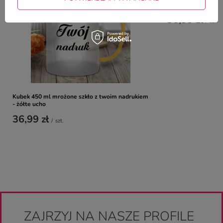
- jasnozielone ucho
36,99 zł
/
szt.
Kubek 450 ml mrożone szkło z twoim nadrukiem
- żółte ucho
36,99 zł
/
szt.
ZAJRZYJ NA NASZE PROFILE