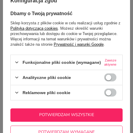
OPIS
Konfiguracja zgód
Dbamy o Twoją prywatność
SZCZEGÓŁOWE DANE
Sklep korzysta z plików cookie w celu realizacji usług zgodnie z
GŁÓWNE PARAMETRY
Polityką dotyczącą cookies
. Możesz określić warunki
przechowywania lub dostępu do cookie w Twojej przeglądarce.
Więcej informacji na temat warunków i prywatności można
OPINIE
(0)
znaleźć także na stronie
Prywatność i warunki Google
.
Zawsze
Funkcjonalne pliki cookie (wymagane)
Potrzebujesz pomocy? Masz pytania?
aktywne
Zadaj pytanie a my odpowiemy
ZADAJ PYTANIE
Analityczne pliki cookie
niezwłocznie, najciekawsze pytania i
odpowiedzi publikując dla innych.
Reklamowe pliki cookie
NAJCZĘŚCIEJ KUPOWANE Z
TYM TOWAREM
POTWIERDZAM WSZYSTKIE
Kubek 450 ml mrożo
POTWIERDZAM WYMAGANE