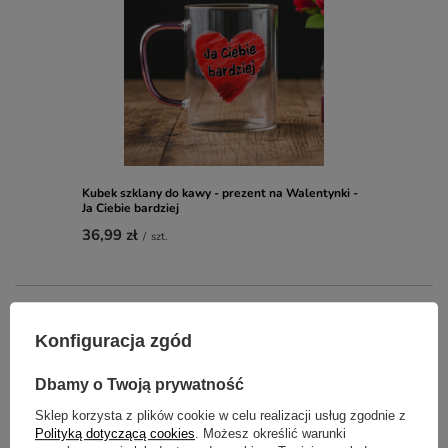
Kubek szklany do kawy - prezent na Walentynki -
Ja Ciebie bardziej
36,99 zł
/
szt.
OPIS
Konfiguracja zgód
SZCZEGÓŁOWE DANE
Dbamy o Twoją prywatność
GŁÓWNE PARAMETRY
Sklep korzysta z plików cookie w celu realizacji usług zgodnie z
Polityką dotyczącą cookies
. Możesz określić warunki