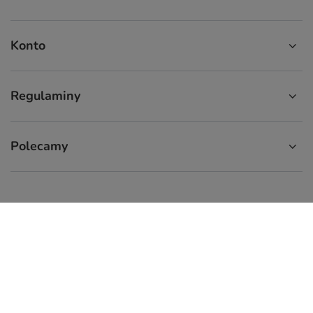
Konto
Regulaminy
Polecamy
574 929 333
9:00 - 16:00
info.cupcup@gmail.com
CupCup.pl
,
ul. Staszica 9
,
66-300
Międzyrzecz
W sklepie prezentujemy ceny brutto (z VAT).