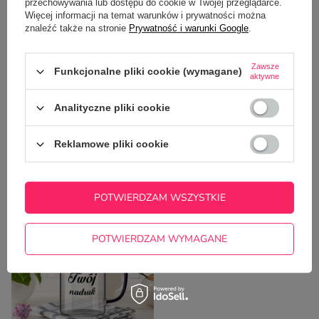
OPINIE
(0)
przechowywania lub dostępu do cookie w Twojej przeglądarce.
Więcej informacji na temat warunków i prywatności można
znaleźć także na stronie
Prywatność i warunki Google
.
Potrzebujesz pomocy? Masz pytania?
Zawsze
Funkcjonalne pliki cookie (wymagane)
Zadaj pytanie a my odpowiemy
aktywne
ZADAJ PYTANIE
niezwłocznie, najciekawsze pytania i
odpowiedzi publikując dla innych.
Analityczne pliki cookie
Reklamowe pliki cookie
NAJCZĘŚCIEJ KUPOWANE Z
TYM TOWAREM
POTWIERDZAM WSZYSTKIE
POTWIERDZAM WYMAGANE