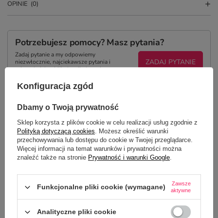
OPINIE
(0)
Potrzebujesz pomocy? Masz pytania?
Zadaj pytanie a my odpowiemy
ZADAJ PYTANIE
niezwłocznie, najciekawsze pytania i
odpowiedzi publikując dla innych.
Konfiguracja zgód
Dbamy o Twoją prywatność
Z NASZEGO BLOGA
Sklep korzysta z plików cookie w celu realizacji usług zgodnie z
Polityką dotyczącą cookies
. Możesz określić warunki
przechowywania lub dostępu do cookie w Twojej przeglądarce.
Kolorowe kubki z własnym nadrukiem – idealny
Więcej informacji na temat warunków i prywatności można
wybór na lato
znaleźć także na stronie
Prywatność i warunki Google
.
Zawsze
Funkcjonalne pliki cookie (wymagane)
aktywne
Analityczne pliki cookie