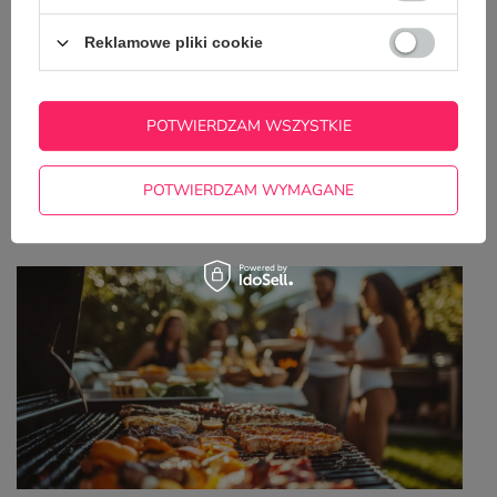
Reklamowe pliki cookie
POTWIERDZAM WSZYSTKIE
POTWIERDZAM WYMAGANE
8 gadżetów na grilla, które odmienią Twoją
majówkę i zrobią efekt WOW