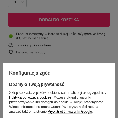
DODAJ DO KOSZYKA
Produkt dostępny w bardzo dużej ilości
Wysyłka
w środę
(68 szt. w magazynie)
Tania i szybka dostawa
Bezpieczne zakupy
ZAPROJEKTUJ KUBEK
Konfiguracja zgód
Dbamy o Twoją prywatność
Sklep korzysta z plików cookie w celu realizacji usług zgodnie z
OPIS
Polityką dotyczącą cookies
. Możesz określić warunki
przechowywania lub dostępu do cookie w Twojej przeglądarce.
Więcej informacji na temat warunków i prywatności można
SZCZEGÓŁOWE DANE
znaleźć także na stronie
Prywatność i warunki Google
.