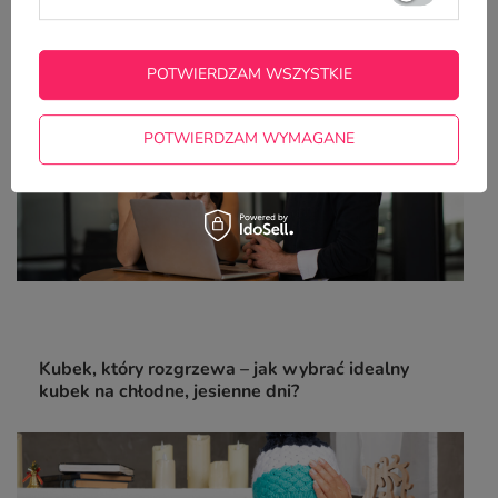
gadżet reklamowy dla firmy?
POTWIERDZAM WSZYSTKIE
POTWIERDZAM WYMAGANE
Kubek, który rozgrzewa – jak wybrać idealny
kubek na chłodne, jesienne dni?