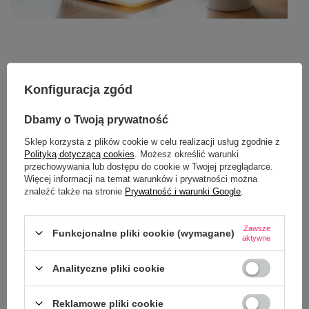
Kubek z własnym nadrukiem – najczęściej
zadawane pytania (FAQ)
Konfiguracja zgód
Dbamy o Twoją prywatność
Sklep korzysta z plików cookie w celu realizacji usług zgodnie z
Polityką dotyczącą cookies
. Możesz określić warunki
przechowywania lub dostępu do cookie w Twojej przeglądarce.
Więcej informacji na temat warunków i prywatności można
znaleźć także na stronie
Prywatność i warunki Google
.
Zawsze
Funkcjonalne pliki cookie (wymagane)
aktywne
Analityczne pliki cookie
Reklamowe pliki cookie
Jak wykorzystać kubki z nadrukiem jako skuteczny