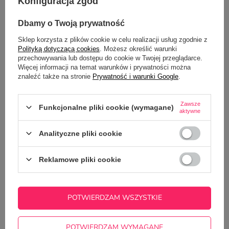
OPIS
Konfiguracja zgód
Dbamy o Twoją prywatność
SZCZEGÓŁOWE DANE
Sklep korzysta z plików cookie w celu realizacji usług zgodnie z
GŁÓWNE PARAMETRY
Polityką dotyczącą cookies
. Możesz określić warunki
przechowywania lub dostępu do cookie w Twojej przeglądarce.
Więcej informacji na temat warunków i prywatności można
OPINIE
(0)
znaleźć także na stronie
Prywatność i warunki Google
.
Zawsze
Funkcjonalne pliki cookie (wymagane)
Potrzebujesz pomocy? Masz pytania?
aktywne
Zadaj pytanie a my odpowiemy
ZADAJ PYTANIE
Analityczne pliki cookie
niezwłocznie, najciekawsze pytania i
odpowiedzi publikując dla innych.
Reklamowe pliki cookie
NAJCZĘŚCIEJ KUPOWANE Z
TYM TOWAREM
POTWIERDZAM WSZYSTKIE
Biały kubek cerami
POTWIERDZAM WYMAGANE