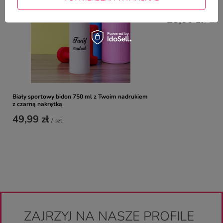
nadrukiem
25,00 zł
/
szt.
Biały sportowy bidon 750 ml z Twoim nadrukiem
z czarną nakrętką
49,99 zł
/
szt.
ZAJRZYJ NA NASZE PROFILE