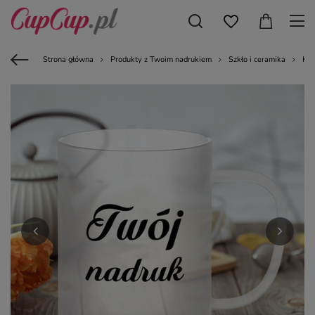
Strona główna
Produkty z Twoim nadrukiem
Szkło i ceramika
Kub