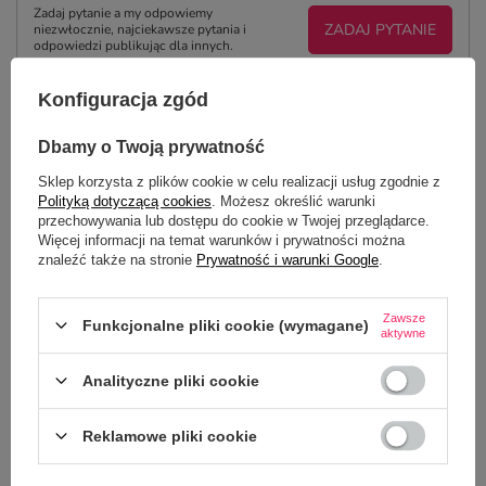
Zadaj pytanie a my odpowiemy
ZADAJ PYTANIE
niezwłocznie, najciekawsze pytania i
odpowiedzi publikując dla innych.
Konfiguracja zgód
NAJCZĘŚCIEJ KUPOWANE Z
Dbamy o Twoją prywatność
TYM TOWAREM
Sklep korzysta z plików cookie w celu realizacji usług zgodnie z
Polityką dotyczącą cookies
. Możesz określić warunki
przechowywania lub dostępu do cookie w Twojej przeglądarce.
Kieliszek 45 ml z m
Więcej informacji na temat warunków i prywatności można
nadrukiem
znaleźć także na stronie
Prywatność i warunki Google
.
19,99 zł
/
szt.
Zawsze
Funkcjonalne pliki cookie (wymagane)
aktywne
Analityczne pliki cookie
Reklamowe pliki cookie
Śmieszna, świateczna podkładka pod kubek dla
niej - Tylko nie upierdol światecznego obrusu