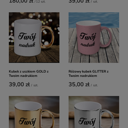
180,00 zł
39,00 zł
/
12
szt.
/
szt.
Kubek z uszkiem GOLD z
Różowy kubek GLITTER z
Twoim nadrukiem
Twoim nadrukiem
39,00 zł
35,00 zł
/
szt.
/
szt.