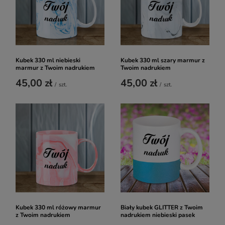
Kubek 330 ml niebieski
Kubek 330 ml szary marmur z
marmur z Twoim nadrukiem
Twoim nadrukiem
45,00 zł
45,00 zł
/
szt.
/
szt.
Kubek 330 ml różowy marmur
Biały kubek GLITTER z Twoim
z Twoim nadrukiem
nadrukiem niebieski pasek