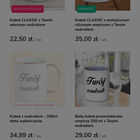
NASZ BESTSELLER
NOWOŚĆ
Kubek CLASSIC z Twoim
Kubek CLASSIC z metalicznym
własnym nadrukiem
różowym wnętrzem z Twoim
nadrukiem
22,50 zł
35,00 zł
/
szt.
/
szt.
CHWILOWO NIEDOSTĘPNY
Kubek z nadrukiem - 330ml
Biały kubek jasnoniebieskie
złote wykończenie
wnętrze 330 ml z Twoim
nadrukiem
34,99 zł
29,00 zł
/
szt.
/
szt.