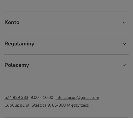
Konto
Regulaminy
Polecamy
574 929 333
9:00 - 16:00
info.cupcup@gmail.com
CupCup.pl
,
ul. Staszica 9
,
66-300
Międzyrzecz
W sklepie prezentujemy ceny brutto (z VAT).