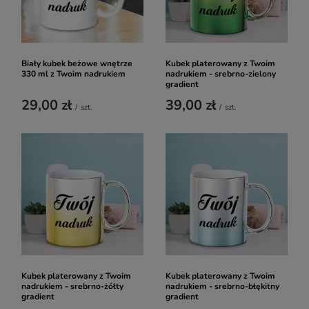
Biały kubek beżowe wnętrze
Kubek platerowany z Twoim
330 ml z Twoim nadrukiem
nadrukiem - srebrno-zielony
gradient
29,00 zł
39,00 zł
/
szt.
/
szt.
Kubek platerowany z Twoim
Kubek platerowany z Twoim
nadrukiem - srebrno-żółty
nadrukiem - srebrno-błękitny
gradient
gradient