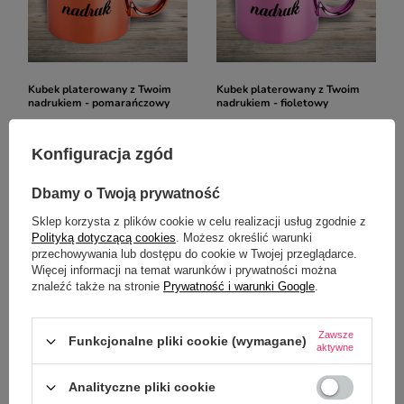
Kubek platerowany z Twoim
Kubek platerowany z Twoim
nadrukiem - pomarańczowy
nadrukiem - fioletowy
39,00 zł
39,00 zł
/
szt.
/
szt.
Konfiguracja zgód
Dbamy o Twoją prywatność
Sklep korzysta z plików cookie w celu realizacji usług zgodnie z
Polityką dotyczącą cookies
. Możesz określić warunki
przechowywania lub dostępu do cookie w Twojej przeglądarce.
Więcej informacji na temat warunków i prywatności można
znaleźć także na stronie
Prywatność i warunki Google
.
Zawsze
Funkcjonalne pliki cookie (wymagane)
aktywne
Kubek platerowany z Twoim
Kubek platerowany z Twoim
nadrukiem - czerwony
nadrukiem - miedziany
Analityczne pliki cookie
39,00 zł
39,00 zł
/
szt.
/
szt.