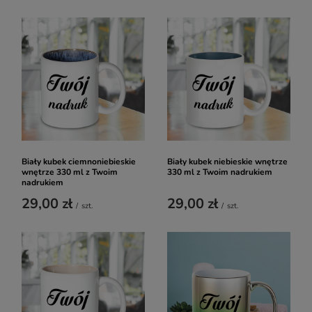
Biały kubek ciemnoniebieskie
Biały kubek niebieskie wnętrze
wnętrze 330 ml z Twoim
330 ml z Twoim nadrukiem
nadrukiem
29,00 zł
29,00 zł
/
szt.
/
szt.