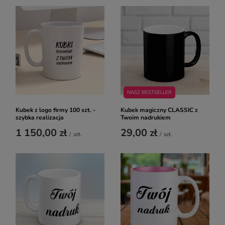
NASZ BESTSELLER
Kubek z logo firmy 100 szt. -
Kubek magiczny CLASSIC z
szybka realizacja
Twoim nadrukiem
1 150,00 zł
29,00 zł
/
szt.
/
szt.