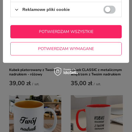
Reklamowe pliki cookie
POTWIERDZAM WSZYSTKIE
POTWIERDZAM WYMAGANE
Kubek platerowany z Twoim
Kubek CLASSIC z metalicznym
nadrukiem - różowy
wnętrzem z Twoim nadrukiem
39,00 zł
35,00 zł
/
szt.
/
szt.